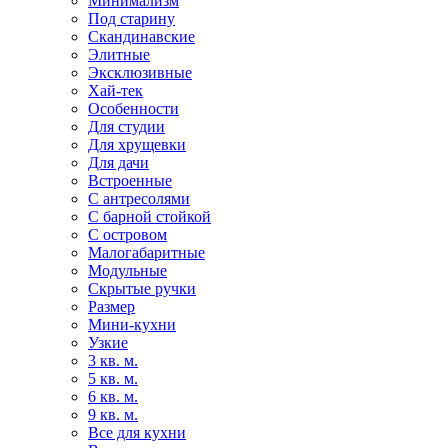
Минимализм
Под старину
Скандинавские
Элитные
Эксклюзивные
Хай-тек
Особенности
Для студии
Для хрущевки
Для дачи
Встроенные
С антресолями
С барной стойкой
С островом
Малогабаритные
Модульные
Скрытые ручки
Размер
Мини-кухни
Узкие
3 кв. м.
5 кв. м.
6 кв. м.
9 кв. м.
Все для кухни