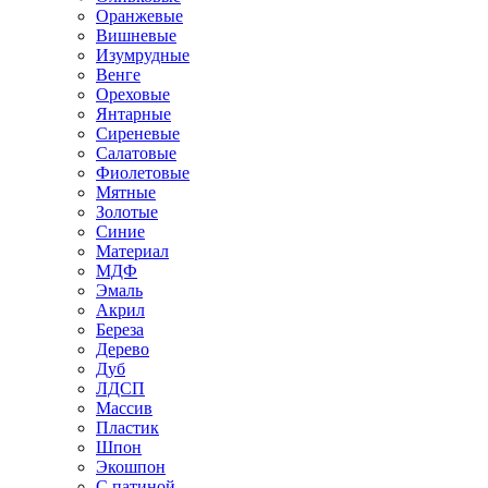
Оранжевые
Вишневые
Изумрудные
Венге
Ореховые
Янтарные
Сиреневые
Салатовые
Фиолетовые
Мятные
Золотые
Синие
Материал
МДФ
Эмаль
Акрил
Береза
Дерево
Дуб
ЛДСП
Массив
Пластик
Шпон
Экошпон
С патиной