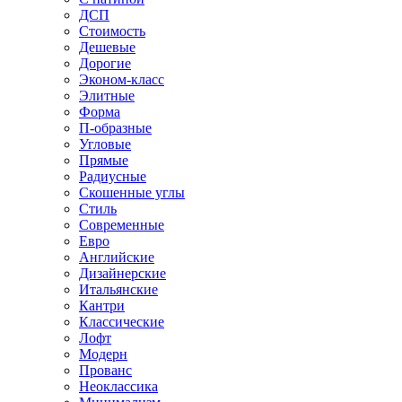
ДСП
Стоимость
Дешевые
Дорогие
Эконом-класс
Элитные
Форма
П-образные
Угловые
Прямые
Радиусные
Скошенные углы
Стиль
Современные
Евро
Английские
Дизайнерские
Итальянские
Кантри
Классические
Лофт
Модерн
Прованс
Неоклассика