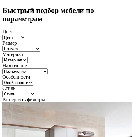
Быстрый подбор мебели по
параметрам
Цвет
Размер
Материал
Назначение
Особенности
Стиль
Развернуть фильтры