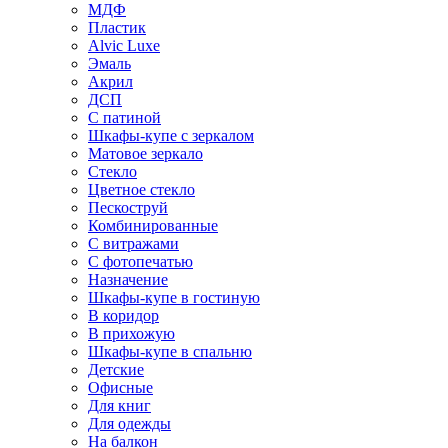
МДФ
Пластик
Alvic Luxe
Эмаль
Акрил
ДСП
С патиной
Шкафы-купе с зеркалом
Матовое зеркало
Стекло
Цветное стекло
Пескоструй
Комбинированные
С витражами
С фотопечатью
Назначение
Шкафы-купе в гостиную
В коридор
В прихожую
Шкафы-купе в спальню
Детские
Офисные
Для книг
Для одежды
На балкон