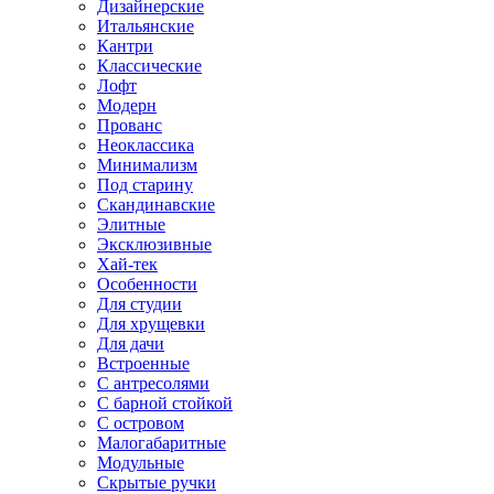
Дизайнерские
Итальянские
Кантри
Классические
Лофт
Модерн
Прованс
Неоклассика
Минимализм
Под старину
Скандинавские
Элитные
Эксклюзивные
Хай-тек
Особенности
Для студии
Для хрущевки
Для дачи
Встроенные
С антресолями
С барной стойкой
С островом
Малогабаритные
Модульные
Скрытые ручки