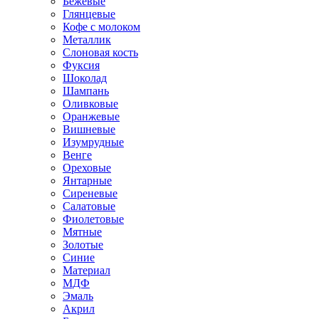
Бежевые
Глянцевые
Кофе с молоком
Металлик
Слоновая кость
Фуксия
Шоколад
Шампань
Оливковые
Оранжевые
Вишневые
Изумрудные
Венге
Ореховые
Янтарные
Сиреневые
Салатовые
Фиолетовые
Мятные
Золотые
Синие
Материал
МДФ
Эмаль
Акрил