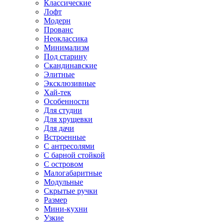
Классические
Лофт
Модерн
Прованс
Неоклассика
Минимализм
Под старину
Скандинавские
Элитные
Эксклюзивные
Хай-тек
Особенности
Для студии
Для хрущевки
Для дачи
Встроенные
С антресолями
С барной стойкой
С островом
Малогабаритные
Модульные
Скрытые ручки
Размер
Мини-кухни
Узкие