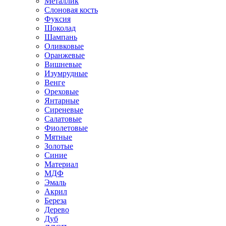
Металлик
Слоновая кость
Фуксия
Шоколад
Шампань
Оливковые
Оранжевые
Вишневые
Изумрудные
Венге
Ореховые
Янтарные
Сиреневые
Салатовые
Фиолетовые
Мятные
Золотые
Синие
Материал
МДФ
Эмаль
Акрил
Береза
Дерево
Дуб