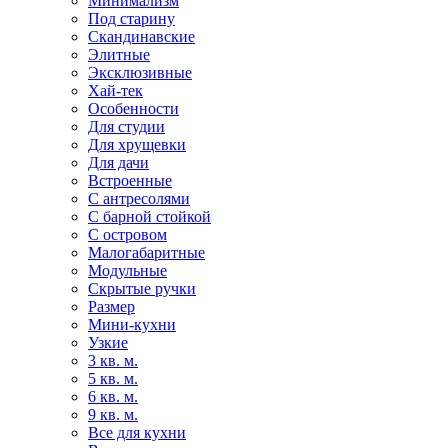
Минимализм
Под старину
Скандинавские
Элитные
Эксклюзивные
Хай-тек
Особенности
Для студии
Для хрущевки
Для дачи
Встроенные
С антресолями
С барной стойкой
С островом
Малогабаритные
Модульные
Скрытые ручки
Размер
Мини-кухни
Узкие
3 кв. м.
5 кв. м.
6 кв. м.
9 кв. м.
Все для кухни