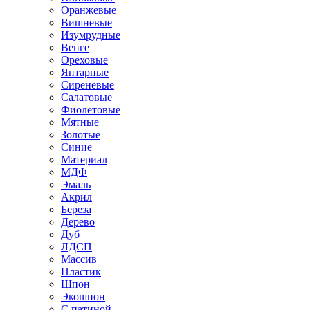
Оранжевые
Вишневые
Изумрудные
Венге
Ореховые
Янтарные
Сиреневые
Салатовые
Фиолетовые
Мятные
Золотые
Синие
Материал
МДФ
Эмаль
Акрил
Береза
Дерево
Дуб
ЛДСП
Массив
Пластик
Шпон
Экошпон
С патиной