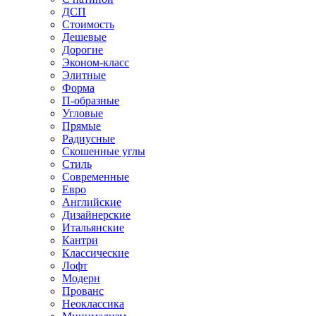
ДСП
Стоимость
Дешевые
Дорогие
Эконом-класс
Элитные
Форма
П-образные
Угловые
Прямые
Радиусные
Скошенные углы
Стиль
Современные
Евро
Английские
Дизайнерские
Итальянские
Кантри
Классические
Лофт
Модерн
Прованс
Неоклассика