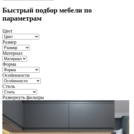
Быстрый подбор мебели по
параметрам
Цвет
Размер
Материал
Форма
Особенности
Стиль
Развернуть фильтры