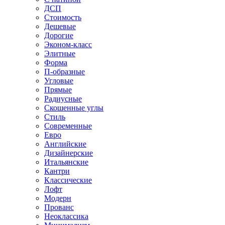
ДСП
Стоимость
Дешевые
Дорогие
Эконом-класс
Элитные
Форма
П-образные
Угловые
Прямые
Радиусные
Скошенные углы
Стиль
Современные
Евро
Английские
Дизайнерские
Итальянские
Кантри
Классические
Лофт
Модерн
Прованс
Неоклассика