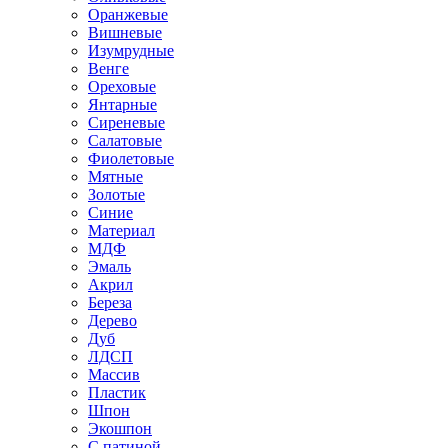
Оранжевые
Вишневые
Изумрудные
Венге
Ореховые
Янтарные
Сиреневые
Салатовые
Фиолетовые
Мятные
Золотые
Синие
Материал
МДФ
Эмаль
Акрил
Береза
Дерево
Дуб
ЛДСП
Массив
Пластик
Шпон
Экошпон
С патиной