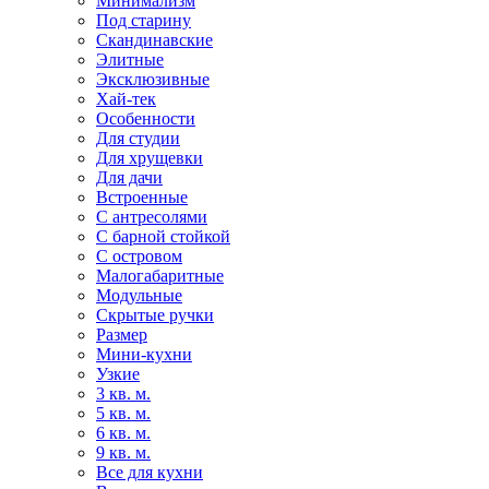
Минимализм
Под старину
Скандинавские
Элитные
Эксклюзивные
Хай-тек
Особенности
Для студии
Для хрущевки
Для дачи
Встроенные
С антресолями
С барной стойкой
С островом
Малогабаритные
Модульные
Скрытые ручки
Размер
Мини-кухни
Узкие
3 кв. м.
5 кв. м.
6 кв. м.
9 кв. м.
Все для кухни