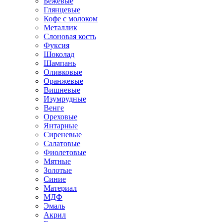
Бежевые
Глянцевые
Кофе с молоком
Металлик
Слоновая кость
Фуксия
Шоколад
Шампань
Оливковые
Оранжевые
Вишневые
Изумрудные
Венге
Ореховые
Янтарные
Сиреневые
Салатовые
Фиолетовые
Мятные
Золотые
Синие
Материал
МДФ
Эмаль
Акрил