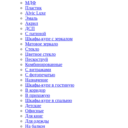
МДФ
Пластик
Alvic Luxe
Эмаль
Акрил
ДСП
С патиной
Шкафы-купе с зеркалом
Матовое зеркало
Стекло
Цветное стекло
Пескоструй
Комбинированные
С витражами
С фотопечатью
Назначение
Шкафы-купе в гостиную
В коридор
В прихожую
Шкафы-купе в спальню
Детские
Офисные
Для книг
Для одежды
На балкон