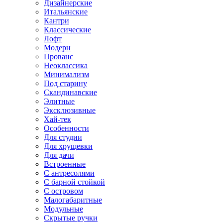
Дизайнерские
Итальянские
Кантри
Классические
Лофт
Модерн
Прованс
Неоклассика
Минимализм
Под старину
Скандинавские
Элитные
Эксклюзивные
Хай-тек
Особенности
Для студии
Для хрущевки
Для дачи
Встроенные
С антресолями
С барной стойкой
С островом
Малогабаритные
Модульные
Скрытые ручки