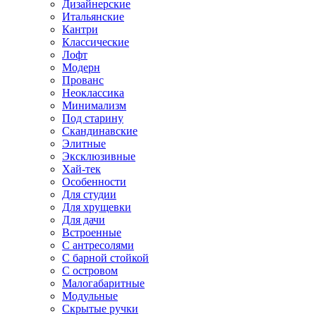
Дизайнерские
Итальянские
Кантри
Классические
Лофт
Модерн
Прованс
Неоклассика
Минимализм
Под старину
Скандинавские
Элитные
Эксклюзивные
Хай-тек
Особенности
Для студии
Для хрущевки
Для дачи
Встроенные
С антресолями
С барной стойкой
С островом
Малогабаритные
Модульные
Скрытые ручки