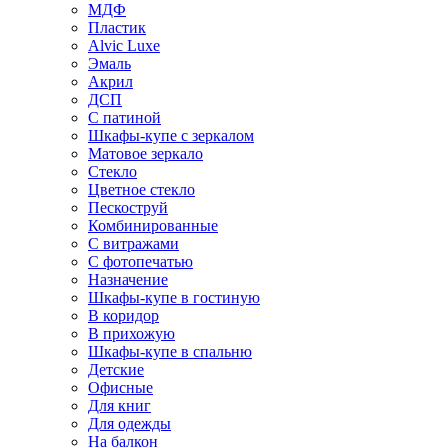
МДФ
Пластик
Alvic Luxe
Эмаль
Акрил
ДСП
С патиной
Шкафы-купе с зеркалом
Матовое зеркало
Стекло
Цветное стекло
Пескоструй
Комбинированные
С витражами
С фотопечатью
Назначение
Шкафы-купе в гостиную
В коридор
В прихожую
Шкафы-купе в спальню
Детские
Офисные
Для книг
Для одежды
На балкон