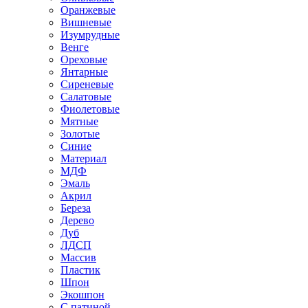
Оранжевые
Вишневые
Изумрудные
Венге
Ореховые
Янтарные
Сиреневые
Салатовые
Фиолетовые
Мятные
Золотые
Синие
Материал
МДФ
Эмаль
Акрил
Береза
Дерево
Дуб
ЛДСП
Массив
Пластик
Шпон
Экошпон
С патиной