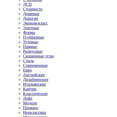
ДСП
Стоимость
Дешевые
Дорогие
Эконом-класс
Элитные
Форма
П-образные
Угловые
Прямые
Радиусные
Скошенные углы
Стиль
Современные
Евро
Английские
Дизайнерские
Итальянские
Кантри
Классические
Лофт
Модерн
Прованс
Неоклассика