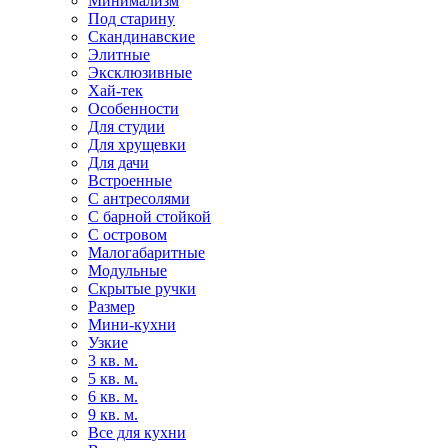
Минимализм
Под старину
Скандинавские
Элитные
Эксклюзивные
Хай-тек
Особенности
Для студии
Для хрущевки
Для дачи
Встроенные
С антресолями
С барной стойкой
С островом
Малогабаритные
Модульные
Скрытые ручки
Размер
Мини-кухни
Узкие
3 кв. м.
5 кв. м.
6 кв. м.
9 кв. м.
Все для кухни