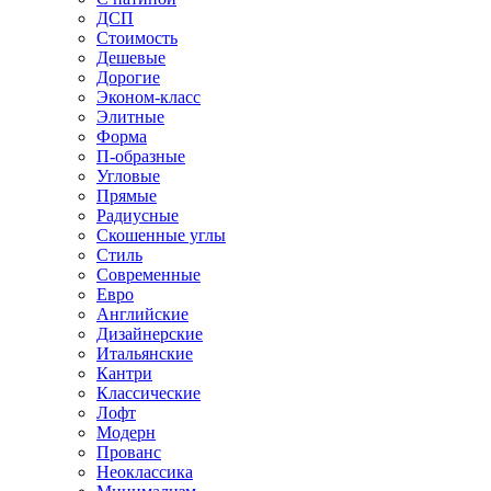
ДСП
Стоимость
Дешевые
Дорогие
Эконом-класс
Элитные
Форма
П-образные
Угловые
Прямые
Радиусные
Скошенные углы
Стиль
Современные
Евро
Английские
Дизайнерские
Итальянские
Кантри
Классические
Лофт
Модерн
Прованс
Неоклассика