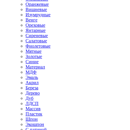
Оранжевые
Вишневые
Изумрудные
Венге
Ореховые
Янтарные
Сиреневые
Салатовые
Фиолетовые
Мятные
Золотые
Синие
Материал
МДФ
Эмаль
Акрил
Береза
Дерево
Дуб
ЛДСП
Массив
Пластик
Шпон
Экошпон
С патиной