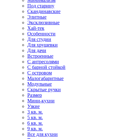
Минимализм
Под старину
Скандинавские
Элитные
Эксклюзивные
Хай-тек
Особенности
Для студии
Для хрущевки
Для дачи
Встроенные
С антресолями
С барной стойкой
С островом
Малогабаритные
Модульные
Скрытые ручки
Размер
Мини-кухни
Узкие
3 кв. м.
5 кв. м.
6 кв. м.
9 кв. м.
Все для кухни