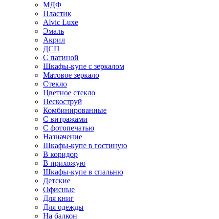
МДФ
Пластик
Alvic Luxe
Эмаль
Акрил
ДСП
С патиной
Шкафы-купе с зеркалом
Матовое зеркало
Стекло
Цветное стекло
Пескоструй
Комбинированные
С витражами
С фотопечатью
Назначение
Шкафы-купе в гостиную
В коридор
В прихожую
Шкафы-купе в спальню
Детские
Офисные
Для книг
Для одежды
На балкон