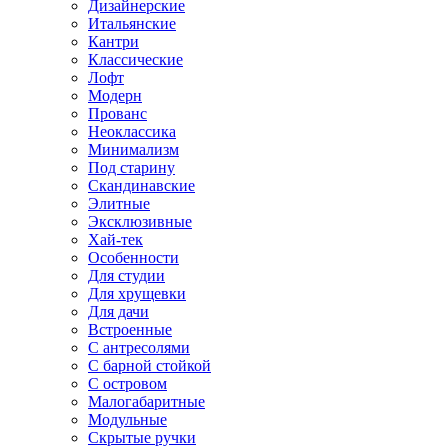
Дизайнерские
Итальянские
Кантри
Классические
Лофт
Модерн
Прованс
Неоклассика
Минимализм
Под старину
Скандинавские
Элитные
Эксклюзивные
Хай-тек
Особенности
Для студии
Для хрущевки
Для дачи
Встроенные
С антресолями
С барной стойкой
С островом
Малогабаритные
Модульные
Скрытые ручки