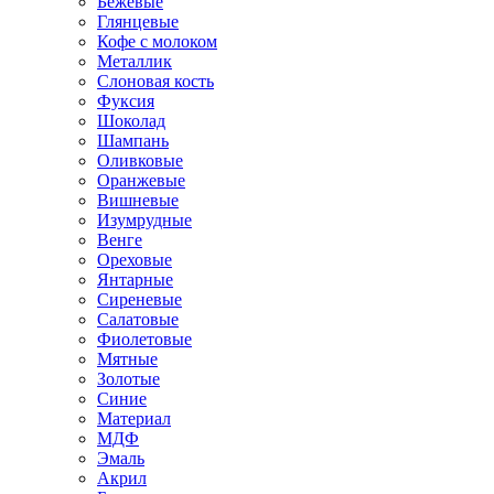
Бежевые
Глянцевые
Кофе с молоком
Металлик
Слоновая кость
Фуксия
Шоколад
Шампань
Оливковые
Оранжевые
Вишневые
Изумрудные
Венге
Ореховые
Янтарные
Сиреневые
Салатовые
Фиолетовые
Мятные
Золотые
Синие
Материал
МДФ
Эмаль
Акрил