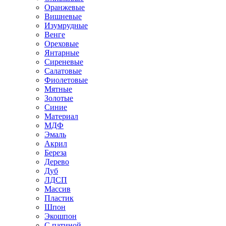
Оранжевые
Вишневые
Изумрудные
Венге
Ореховые
Янтарные
Сиреневые
Салатовые
Фиолетовые
Мятные
Золотые
Синие
Материал
МДФ
Эмаль
Акрил
Береза
Дерево
Дуб
ЛДСП
Массив
Пластик
Шпон
Экошпон
С патиной