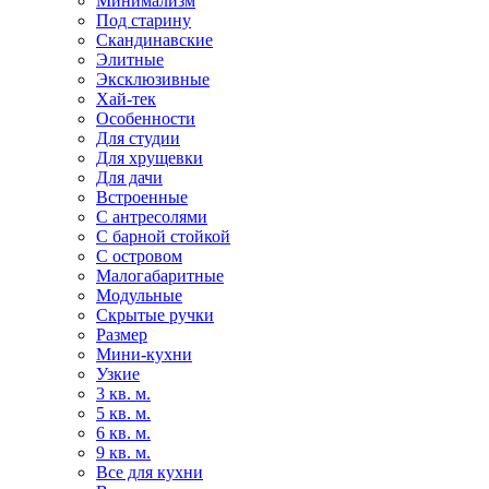
Минимализм
Под старину
Скандинавские
Элитные
Эксклюзивные
Хай-тек
Особенности
Для студии
Для хрущевки
Для дачи
Встроенные
С антресолями
С барной стойкой
С островом
Малогабаритные
Модульные
Скрытые ручки
Размер
Мини-кухни
Узкие
3 кв. м.
5 кв. м.
6 кв. м.
9 кв. м.
Все для кухни