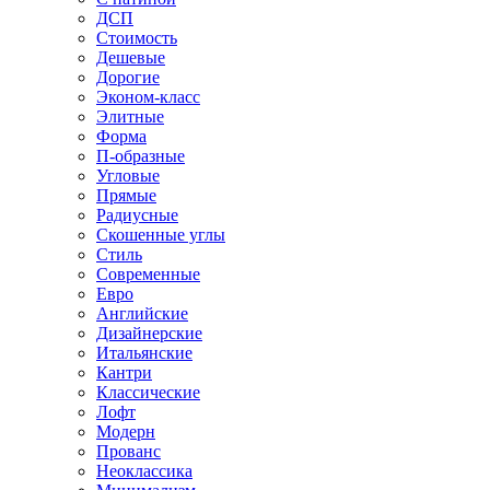
ДСП
Стоимость
Дешевые
Дорогие
Эконом-класс
Элитные
Форма
П-образные
Угловые
Прямые
Радиусные
Скошенные углы
Стиль
Современные
Евро
Английские
Дизайнерские
Итальянские
Кантри
Классические
Лофт
Модерн
Прованс
Неоклассика