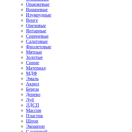
Оранжевые
Вишневые
Изумрудные
Венге
Ореховые
Янтарные
Сиреневые
Салатовые
Фиолетовые
Мятные
Золотые
Синие
Материал
МДФ
Эмаль
Акрил
Береза
Дерево
Дуб
ЛДСП
Массив
Пластик
Шпон
Экошпон
С патиной