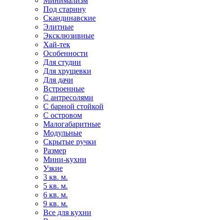
Минимализм
Под старину
Скандинавские
Элитные
Эксклюзивные
Хай-тек
Особенности
Для студии
Для хрущевки
Для дачи
Встроенные
С антресолями
С барной стойкой
С островом
Малогабаритные
Модульные
Скрытые ручки
Размер
Мини-кухни
Узкие
3 кв. м.
5 кв. м.
6 кв. м.
9 кв. м.
Все для кухни