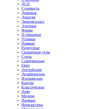
ДСП
Стоимость
Дешевые
Дорогие
Эконом-класс
Элитные
Форма
П-образные
Угловые
Прямые
Радиусные
Скошенные углы
Стиль
Современные
Евро
Английские
Дизайнерские
Итальянские
Кантри
Классические
Лофт
Модерн
Прованс
Неоклассика