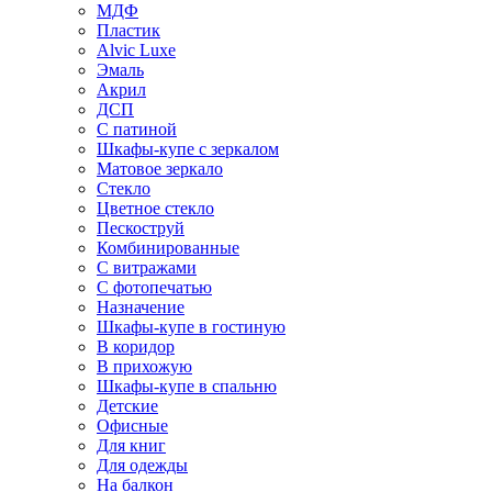
МДФ
Пластик
Alvic Luxe
Эмаль
Акрил
ДСП
С патиной
Шкафы-купе с зеркалом
Матовое зеркало
Стекло
Цветное стекло
Пескоструй
Комбинированные
С витражами
С фотопечатью
Назначение
Шкафы-купе в гостиную
В коридор
В прихожую
Шкафы-купе в спальню
Детские
Офисные
Для книг
Для одежды
На балкон