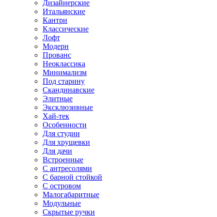
Дизайнерские
Итальянские
Кантри
Классические
Лофт
Модерн
Прованс
Неоклассика
Минимализм
Под старину
Скандинавские
Элитные
Эксклюзивные
Хай-тек
Особенности
Для студии
Для хрущевки
Для дачи
Встроенные
С антресолями
С барной стойкой
С островом
Малогабаритные
Модульные
Скрытые ручки