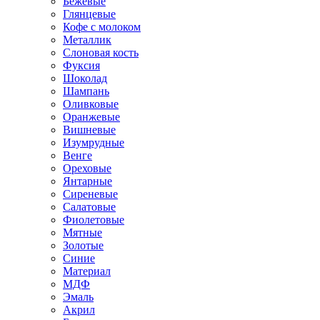
Бежевые
Глянцевые
Кофе с молоком
Металлик
Слоновая кость
Фуксия
Шоколад
Шампань
Оливковые
Оранжевые
Вишневые
Изумрудные
Венге
Ореховые
Янтарные
Сиреневые
Салатовые
Фиолетовые
Мятные
Золотые
Синие
Материал
МДФ
Эмаль
Акрил