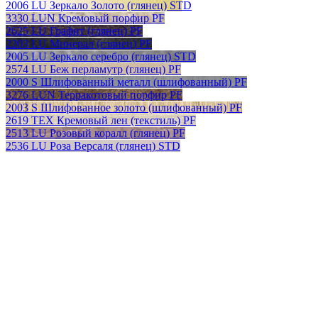
2006 LU Зеркало Золото (глянец) STD
3330 LUN Кремовый порфир PF
2625 LU Графит (глянец) PF
2203 LU Минерал (глянец) PF
2005 LU Зеркало серебро (глянец) STD
2574 LU Беж перламутр (глянец) PF
2000 S Шлифованный металл (шлифованный) PF
3276 LUN Терракотовый порфир PF
2003 S Шлифованное золото (шлифованный) PF
2619 TEX Кремовый лен (текстиль) PF
2513 LU Розовый коралл (глянец) PF
2536 LU Роза Версаля (глянец) STD