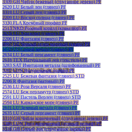
3309 GH Чибли бежевый (струганное дерево) PF
2620 LU Белый лен (глянец) PF
3318 LU Серый лен (глянец) PF
2209 LU Восход солнца (глянец) PF
3330 FLA Кремовый порфир PF
2513 NKD Розовый коралл (кракелюр) PF
2624 LU Хризолит (глянец) PF
2206 LU Фантазия (глянец) PF
0997 QZ Черный селен матовый (кварц) PF
2632 LU Синий металл (глянец) PF
2634 LU Белый пергамент (глянец) PF
2618 TEX Натуральный лен (текстиль) PF
3283 SAT Имитация металла (шлифованный) PF
3297 LUN Натуральный порфир PF
2525 LU Бежевая фантазия (глянец) STD
2206 R Фантазия (матовый) PF
2536 LU Роза Версаля (глянец) PF
2574 LU Беж перламутр (глянец) STD
2591 LU Пастель Верлен (глянец) STD
2594 LU Каркадское море (глянец) PF
2631 LU Зеленый металл (глянец) PF
2635 LU Серый пергамент (глянец) PF
3310 GH Чибли коричневый (струганное дерево) PF
3386 LUN Твид коричневый (лунный рельеф) PF
3318 GH Серый лен (струганное дерево) PF