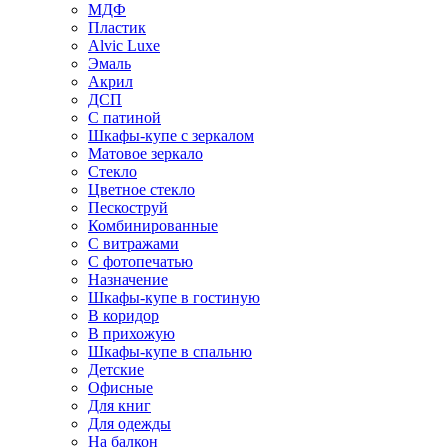
МДФ
Пластик
Alvic Luxe
Эмаль
Акрил
ДСП
С патиной
Шкафы-купе с зеркалом
Матовое зеркало
Стекло
Цветное стекло
Пескоструй
Комбинированные
С витражами
С фотопечатью
Назначение
Шкафы-купе в гостиную
В коридор
В прихожую
Шкафы-купе в спальню
Детские
Офисные
Для книг
Для одежды
На балкон