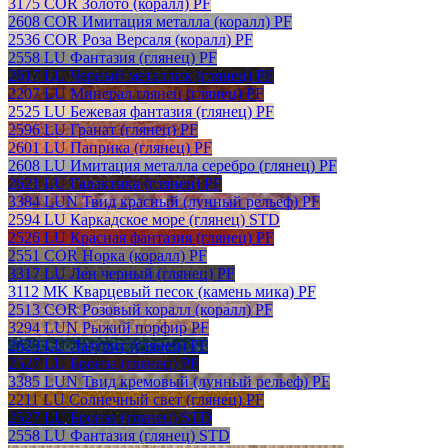
3175 COR Золото (коралл) PF
2608 COR Имитация металла (коралл) PF
2536 COR Роза Версаля (коралл) PF
2558 LU Фантазия (глянец) PF
2617 LU Черный металлик (глянец) PF
2207 LU Минерал глянец (глянец) PF
2525 LU Бежевая фантазия (глянец) PF
2596 LU Гранат (глянец) PF
2601 LU Паприка (глянец) PF
2608 LU Имитация металла серебро (глянец) PF
2621 LU Галактика (глянец) PF
3384 LUN Твид красный (лунный рельеф) PF
2594 LU Каркадское море (глянец) STD
2526 LU Красная фантазия (глянец) PF
2551 COR Норка (коралл) PF
3317 LU Лен черный (глянец) PF
3112 MK Кварцевый песок (камень мика) PF
2513 COR Розовый коралл (коралл) PF
3294 LUN Рыжий порфир PF
2623 LU Лазурит (глянец) PF
2527 LU Бронза (глянец) PF
3385 LUN Твид кремовый (лунный рельеф) PF
2211 LU Солнечный свет (глянец) PF
2527 LU Бронза (глянец) STD
2558 LU Фантазия (глянец) STD