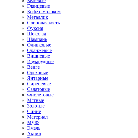
Бежевые
Глянцевые
Кофе с молоком
Металлик
Слоновая кость
Фуксия
Шоколад
Шампань
Оливковые
Оранжевые
Вишневые
Изумрудные
Венге
Ореховые
Янтарные
Сиреневые
Салатовые
Фиолетовые
Мятные
Золотые
Синие
Материал
МДФ
Эмаль
Акрил