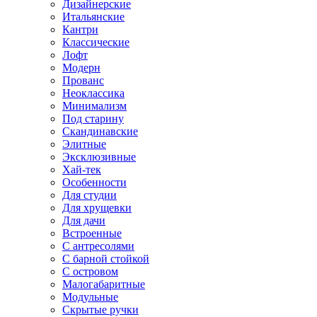
Дизайнерские
Итальянские
Кантри
Классические
Лофт
Модерн
Прованс
Неоклассика
Минимализм
Под старину
Скандинавские
Элитные
Эксклюзивные
Хай-тек
Особенности
Для студии
Для хрущевки
Для дачи
Встроенные
С антресолями
С барной стойкой
С островом
Малогабаритные
Модульные
Скрытые ручки