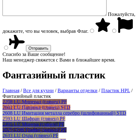
Пожалуйста,
докажите, что вы человек, выбрав
Флаг
.
Спасибо за Ваше сообщение!
Наш менеджер свяжется с Вами в ближайшее время.
Фантазийный пластик
Главная
/
Все для кухни
/
Варианты отделки
/
Пластик HPL
/
Фантазийный пластик
2208 LU Минерал (глянец) PF
2601 LU Паприка (глянец) STD
2608 LU Имитация металла серебро (шлифованный) STD
2593 LU Шафран (глянец) PF
2205 LU Минера (глянец) PF
2625 COR Графит (коралл) PF
2633 LU Охра (глянец) PF