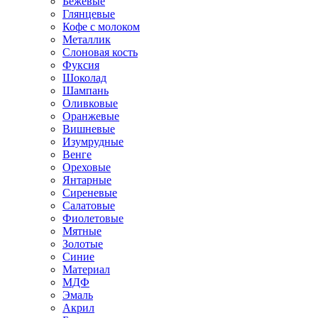
Бежевые
Глянцевые
Кофе с молоком
Металлик
Слоновая кость
Фуксия
Шоколад
Шампань
Оливковые
Оранжевые
Вишневые
Изумрудные
Венге
Ореховые
Янтарные
Сиреневые
Салатовые
Фиолетовые
Мятные
Золотые
Синие
Материал
МДФ
Эмаль
Акрил