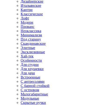
Дизайнерские
Итальянские
Кантри
Классические
Лофт
Модерн
Прованс
Неоклассика
Минимализм
Под старину
Скандинавские
Элитные
Эксклюзивные
Хай-тек
Особенности
Для студии
Для хрущевки
Для дачи
Встроенные
С антресолями
С барной стойкой
С островом
Малогабаритные
Модульные
Скрытые ручки