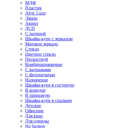
МДФ
Пластик
Alvic Luxe
Эмаль
Акрил
ДСП
С патиной
Шкафы-купе с зеркалом
Матовое зеркало
Стекло
Цветное стекло
Пескоструй
Комбинированные
С витражами
С фотопечатью
Назначение
Шкафы-купе в гостиную
В коридор
В прихожую
Шкафы-купе в спальню
Детские
Офисные
Для книг
Для одежды
На балкон