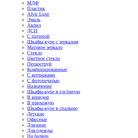
МДФ
Пластик
Alvic Luxe
Эмаль
Акрил
ДСП
С патиной
Шкафы-купе с зеркалом
Матовое зеркало
Стекло
Цветное стекло
Пескоструй
Комбинированные
С витражами
С фотопечатью
Назначение
Шкафы-купе в гостиную
В коридор
В прихожую
Шкафы-купе в спальню
Детские
Офисные
Для книг
Для одежды
На балкон