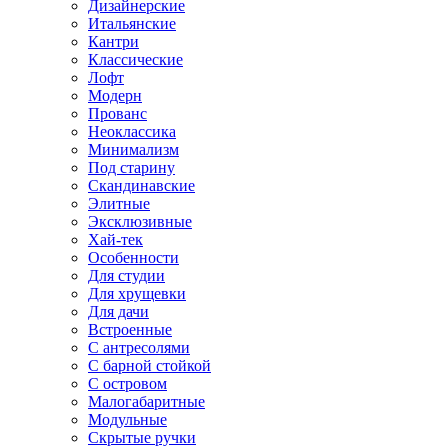
Дизайнерские
Итальянские
Кантри
Классические
Лофт
Модерн
Прованс
Неоклассика
Минимализм
Под старину
Скандинавские
Элитные
Эксклюзивные
Хай-тек
Особенности
Для студии
Для хрущевки
Для дачи
Встроенные
С антресолями
С барной стойкой
С островом
Малогабаритные
Модульные
Скрытые ручки