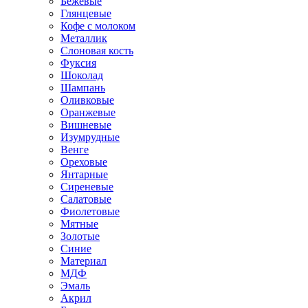
Бежевые
Глянцевые
Кофе с молоком
Металлик
Слоновая кость
Фуксия
Шоколад
Шампань
Оливковые
Оранжевые
Вишневые
Изумрудные
Венге
Ореховые
Янтарные
Сиреневые
Салатовые
Фиолетовые
Мятные
Золотые
Синие
Материал
МДФ
Эмаль
Акрил