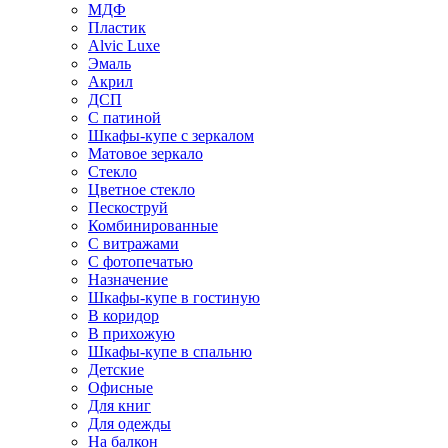
МДФ
Пластик
Alvic Luxe
Эмаль
Акрил
ДСП
С патиной
Шкафы-купе с зеркалом
Матовое зеркало
Стекло
Цветное стекло
Пескоструй
Комбинированные
С витражами
С фотопечатью
Назначение
Шкафы-купе в гостиную
В коридор
В прихожую
Шкафы-купе в спальню
Детские
Офисные
Для книг
Для одежды
На балкон