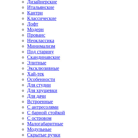
Дизайнерские
Итальянские
Кантри
Классические
Лофт
Модерн
Прованс
Неоклассика
Минимализм
Под старину
Скандинавские
Элитные
Эксклюзивные
Хай-тек
Особенности
Для студии
Для хрущевки
Для дачи
Встроенные
С антресолями
С барной стойкой
С островом
Малогабаритные
Модульные
Скрытые ручки