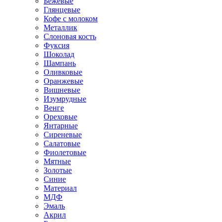
Бежевые
Глянцевые
Кофе с молоком
Металлик
Слоновая кость
Фуксия
Шоколад
Шампань
Оливковые
Оранжевые
Вишневые
Изумрудные
Венге
Ореховые
Янтарные
Сиреневые
Салатовые
Фиолетовые
Мятные
Золотые
Синие
Материал
МДФ
Эмаль
Акрил