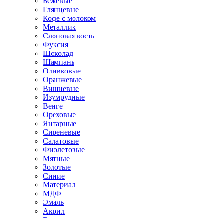
Бежевые
Глянцевые
Кофе с молоком
Металлик
Слоновая кость
Фуксия
Шоколад
Шампань
Оливковые
Оранжевые
Вишневые
Изумрудные
Венге
Ореховые
Янтарные
Сиреневые
Салатовые
Фиолетовые
Мятные
Золотые
Синие
Материал
МДФ
Эмаль
Акрил