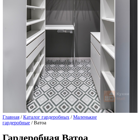
Главная
/
Каталог гардеробных
/
Маленькие
гардеробные
/ Ватоа
Гардеробная Ватоа