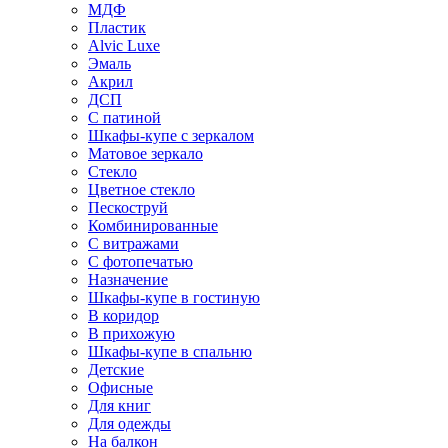
МДФ
Пластик
Alvic Luxe
Эмаль
Акрил
ДСП
С патиной
Шкафы-купе с зеркалом
Матовое зеркало
Стекло
Цветное стекло
Пескоструй
Комбинированные
С витражами
С фотопечатью
Назначение
Шкафы-купе в гостиную
В коридор
В прихожую
Шкафы-купе в спальню
Детские
Офисные
Для книг
Для одежды
На балкон