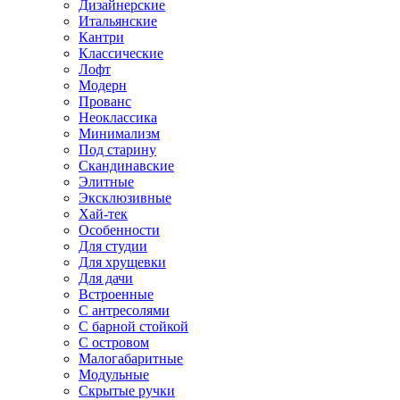
Дизайнерские
Итальянские
Кантри
Классические
Лофт
Модерн
Прованс
Неоклассика
Минимализм
Под старину
Скандинавские
Элитные
Эксклюзивные
Хай-тек
Особенности
Для студии
Для хрущевки
Для дачи
Встроенные
С антресолями
С барной стойкой
С островом
Малогабаритные
Модульные
Скрытые ручки