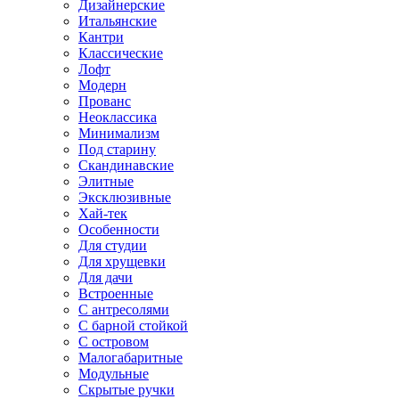
Дизайнерские
Итальянские
Кантри
Классические
Лофт
Модерн
Прованс
Неоклассика
Минимализм
Под старину
Скандинавские
Элитные
Эксклюзивные
Хай-тек
Особенности
Для студии
Для хрущевки
Для дачи
Встроенные
С антресолями
С барной стойкой
С островом
Малогабаритные
Модульные
Скрытые ручки