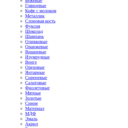
Бежевые
Глянцевые
Кофе с молоком
Металлик
Слоновая кость
Фуксия
Шоколад
Шампань
Оливковые
Оранжевые
Вишневые
Изумрудные
Венге
Ореховые
Янтарные
Сиреневые
Салатовые
Фиолетовые
Мятные
Золотые
Синие
Материал
МДФ
Эмаль
Акрил