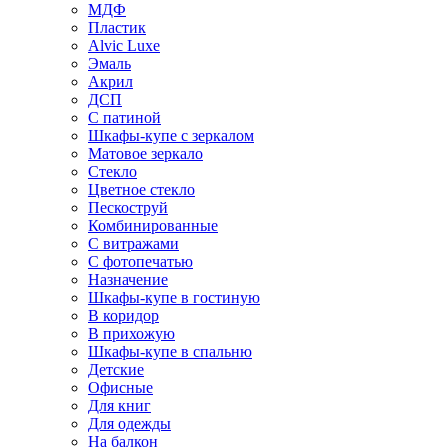
МДФ
Пластик
Alvic Luxe
Эмаль
Акрил
ДСП
С патиной
Шкафы-купе с зеркалом
Матовое зеркало
Стекло
Цветное стекло
Пескоструй
Комбинированные
С витражами
С фотопечатью
Назначение
Шкафы-купе в гостиную
В коридор
В прихожую
Шкафы-купе в спальню
Детские
Офисные
Для книг
Для одежды
На балкон