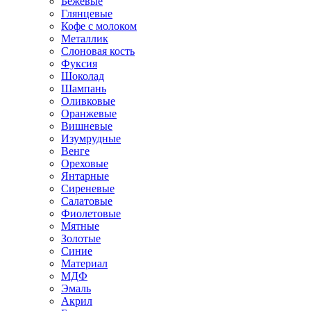
Бежевые
Глянцевые
Кофе с молоком
Металлик
Слоновая кость
Фуксия
Шоколад
Шампань
Оливковые
Оранжевые
Вишневые
Изумрудные
Венге
Ореховые
Янтарные
Сиреневые
Салатовые
Фиолетовые
Мятные
Золотые
Синие
Материал
МДФ
Эмаль
Акрил