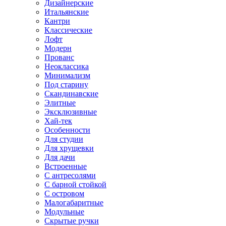
Дизайнерские
Итальянские
Кантри
Классические
Лофт
Модерн
Прованс
Неоклассика
Минимализм
Под старину
Скандинавские
Элитные
Эксклюзивные
Хай-тек
Особенности
Для студии
Для хрущевки
Для дачи
Встроенные
С антресолями
С барной стойкой
С островом
Малогабаритные
Модульные
Скрытые ручки