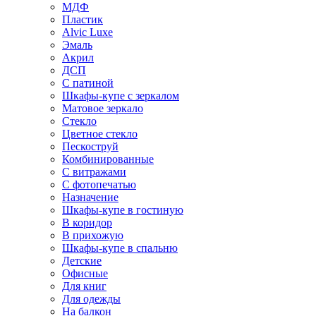
МДФ
Пластик
Alvic Luxe
Эмаль
Акрил
ДСП
С патиной
Шкафы-купе с зеркалом
Матовое зеркало
Стекло
Цветное стекло
Пескоструй
Комбинированные
С витражами
С фотопечатью
Назначение
Шкафы-купе в гостиную
В коридор
В прихожую
Шкафы-купе в спальню
Детские
Офисные
Для книг
Для одежды
На балкон