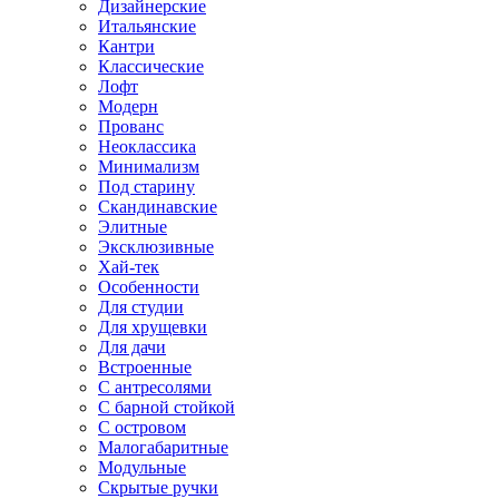
Дизайнерские
Итальянские
Кантри
Классические
Лофт
Модерн
Прованс
Неоклассика
Минимализм
Под старину
Скандинавские
Элитные
Эксклюзивные
Хай-тек
Особенности
Для студии
Для хрущевки
Для дачи
Встроенные
С антресолями
С барной стойкой
С островом
Малогабаритные
Модульные
Скрытые ручки