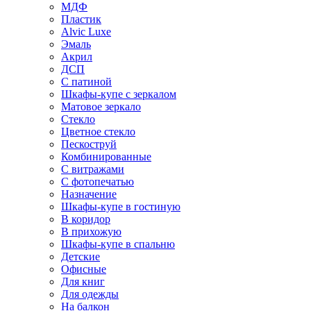
МДФ
Пластик
Alvic Luxe
Эмаль
Акрил
ДСП
С патиной
Шкафы-купе с зеркалом
Матовое зеркало
Стекло
Цветное стекло
Пескоструй
Комбинированные
С витражами
С фотопечатью
Назначение
Шкафы-купе в гостиную
В коридор
В прихожую
Шкафы-купе в спальню
Детские
Офисные
Для книг
Для одежды
На балкон