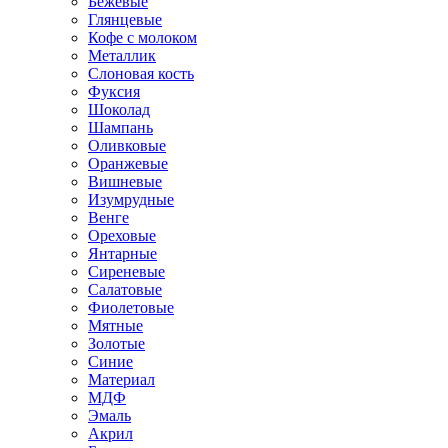
Бежевые
Глянцевые
Кофе с молоком
Металлик
Слоновая кость
Фуксия
Шоколад
Шампань
Оливковые
Оранжевые
Вишневые
Изумрудные
Венге
Ореховые
Янтарные
Сиреневые
Салатовые
Фиолетовые
Мятные
Золотые
Синие
Материал
МДФ
Эмаль
Акрил