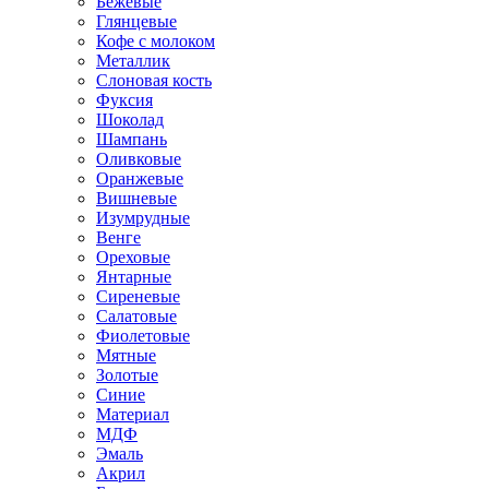
Бежевые
Глянцевые
Кофе с молоком
Металлик
Слоновая кость
Фуксия
Шоколад
Шампань
Оливковые
Оранжевые
Вишневые
Изумрудные
Венге
Ореховые
Янтарные
Сиреневые
Салатовые
Фиолетовые
Мятные
Золотые
Синие
Материал
МДФ
Эмаль
Акрил