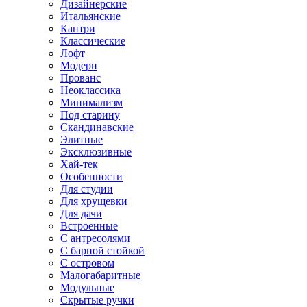
Дизайнерские
Итальянские
Кантри
Классические
Лофт
Модерн
Прованс
Неоклассика
Минимализм
Под старину
Скандинавские
Элитные
Эксклюзивные
Хай-тек
Особенности
Для студии
Для хрущевки
Для дачи
Встроенные
С антресолями
С барной стойкой
С островом
Малогабаритные
Модульные
Скрытые ручки