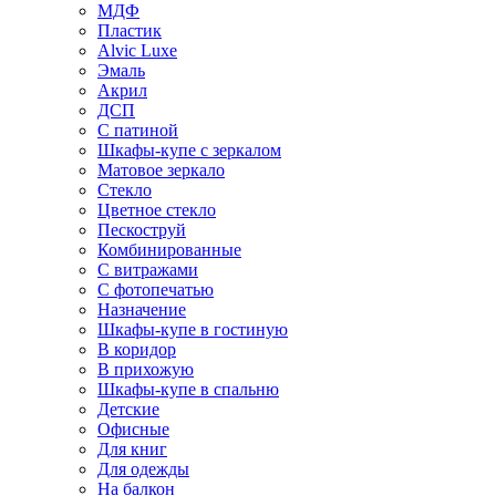
МДФ
Пластик
Alvic Luxe
Эмаль
Акрил
ДСП
С патиной
Шкафы-купе с зеркалом
Матовое зеркало
Стекло
Цветное стекло
Пескоструй
Комбинированные
С витражами
С фотопечатью
Назначение
Шкафы-купе в гостиную
В коридор
В прихожую
Шкафы-купе в спальню
Детские
Офисные
Для книг
Для одежды
На балкон