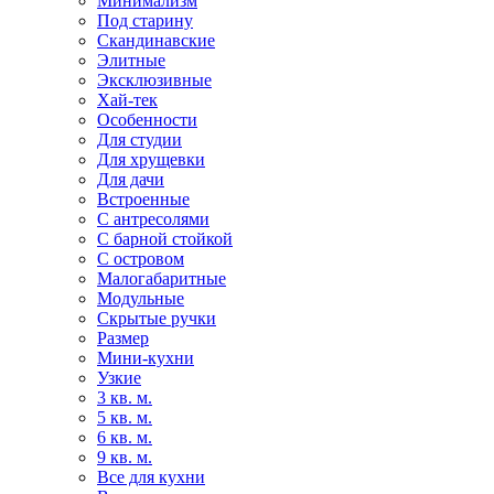
Минимализм
Под старину
Скандинавские
Элитные
Эксклюзивные
Хай-тек
Особенности
Для студии
Для хрущевки
Для дачи
Встроенные
С антресолями
С барной стойкой
С островом
Малогабаритные
Модульные
Скрытые ручки
Размер
Мини-кухни
Узкие
3 кв. м.
5 кв. м.
6 кв. м.
9 кв. м.
Все для кухни