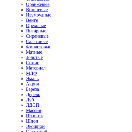
Оранжевые
Вишневые
Изумрудные
Венге
Ореховые
Янтарные
Сиреневые
Салатовые
Фиолетовые
Мятные
Золотые
Синие
Материал
МДФ
Эмаль
Акрил
Береза
Дерево
Дуб
ЛДСП
Массив
Пластик
Шпон
Экошпон
С патиной