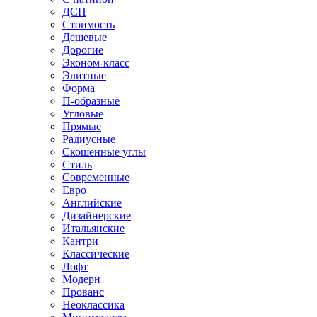
ДСП
Стоимость
Дешевые
Дорогие
Эконом-класс
Элитные
Форма
П-образные
Угловые
Прямые
Радиусные
Скошенные углы
Стиль
Современные
Евро
Английские
Дизайнерские
Итальянские
Кантри
Классические
Лофт
Модерн
Прованс
Неоклассика