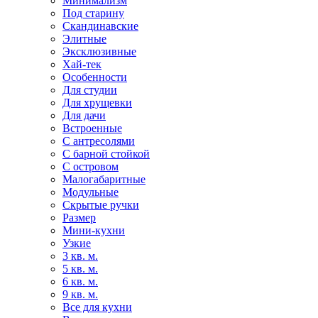
Минимализм
Под старину
Скандинавские
Элитные
Эксклюзивные
Хай-тек
Особенности
Для студии
Для хрущевки
Для дачи
Встроенные
С антресолями
С барной стойкой
С островом
Малогабаритные
Модульные
Скрытые ручки
Размер
Мини-кухни
Узкие
3 кв. м.
5 кв. м.
6 кв. м.
9 кв. м.
Все для кухни