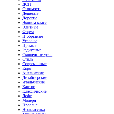
ДСП
Стоимость
Дешевые
Дорогие
Эконом-класс
Элитные
Форма
П-образные
Угловые
Прямые
Радиусные
Скошенные углы
Стиль
Современные
Евро
Английские
Дизайнерские
Итальянские
Кантри
Классические
Лофт
Модерн
Прованс
Неоклассика