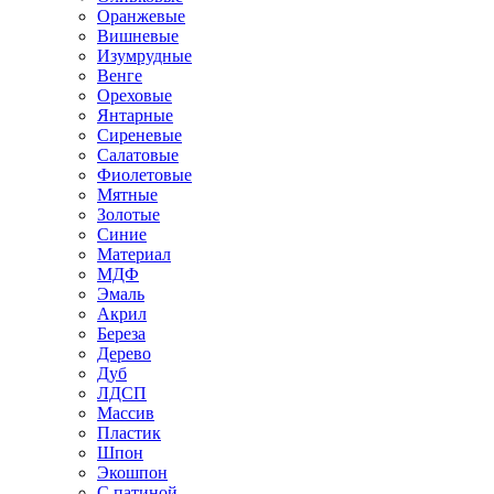
Оранжевые
Вишневые
Изумрудные
Венге
Ореховые
Янтарные
Сиреневые
Салатовые
Фиолетовые
Мятные
Золотые
Синие
Материал
МДФ
Эмаль
Акрил
Береза
Дерево
Дуб
ЛДСП
Массив
Пластик
Шпон
Экошпон
С патиной