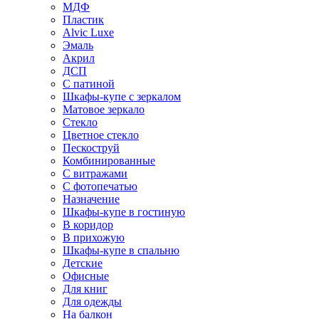
МДФ
Пластик
Alvic Luxe
Эмаль
Акрил
ДСП
С патиной
Шкафы-купе с зеркалом
Матовое зеркало
Стекло
Цветное стекло
Пескоструй
Комбинированные
С витражами
С фотопечатью
Назначение
Шкафы-купе в гостиную
В коридор
В прихожую
Шкафы-купе в спальню
Детские
Офисные
Для книг
Для одежды
На балкон