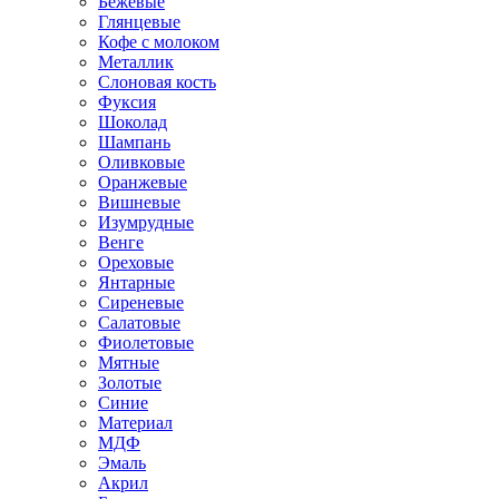
Бежевые
Глянцевые
Кофе с молоком
Металлик
Слоновая кость
Фуксия
Шоколад
Шампань
Оливковые
Оранжевые
Вишневые
Изумрудные
Венге
Ореховые
Янтарные
Сиреневые
Салатовые
Фиолетовые
Мятные
Золотые
Синие
Материал
МДФ
Эмаль
Акрил