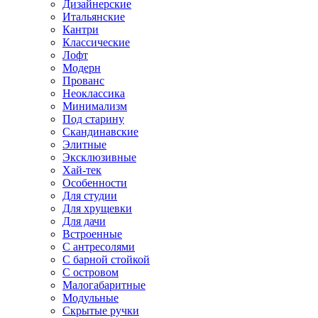
Дизайнерские
Итальянские
Кантри
Классические
Лофт
Модерн
Прованс
Неоклассика
Минимализм
Под старину
Скандинавские
Элитные
Эксклюзивные
Хай-тек
Особенности
Для студии
Для хрущевки
Для дачи
Встроенные
С антресолями
С барной стойкой
С островом
Малогабаритные
Модульные
Скрытые ручки