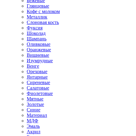
Бежевые
Глянцевые
Кофе с молоком
Металлик
Слоновая кость
Фуксия
Шоколад
Шампань
Оливковые
Оранжевые
Вишневые
Изумрудные
Венге
Ореховые
Янтарные
Сиреневые
Салатовые
Фиолетовые
Мятные
Золотые
Синие
Материал
МДФ
Эмаль
Акрил