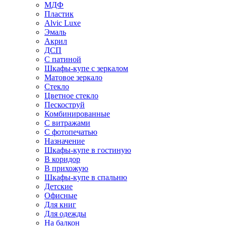
МДФ
Пластик
Alvic Luxe
Эмаль
Акрил
ДСП
С патиной
Шкафы-купе с зеркалом
Матовое зеркало
Стекло
Цветное стекло
Пескоструй
Комбинированные
С витражами
С фотопечатью
Назначение
Шкафы-купе в гостиную
В коридор
В прихожую
Шкафы-купе в спальню
Детские
Офисные
Для книг
Для одежды
На балкон