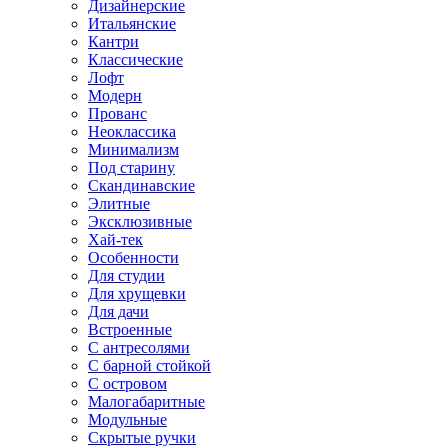
Дизайнерские
Итальянские
Кантри
Классические
Лофт
Модерн
Прованс
Неоклассика
Минимализм
Под старину
Скандинавские
Элитные
Эксклюзивные
Хай-тек
Особенности
Для студии
Для хрущевки
Для дачи
Встроенные
С антресолями
С барной стойкой
С островом
Малогабаритные
Модульные
Скрытые ручки