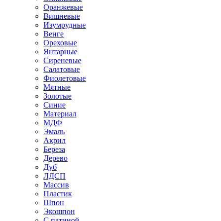
Оранжевые
Вишневые
Изумрудные
Венге
Ореховые
Янтарные
Сиреневые
Салатовые
Фиолетовые
Мятные
Золотые
Синие
Материал
МДФ
Эмаль
Акрил
Береза
Дерево
Дуб
ЛДСП
Массив
Пластик
Шпон
Экошпон
С патиной