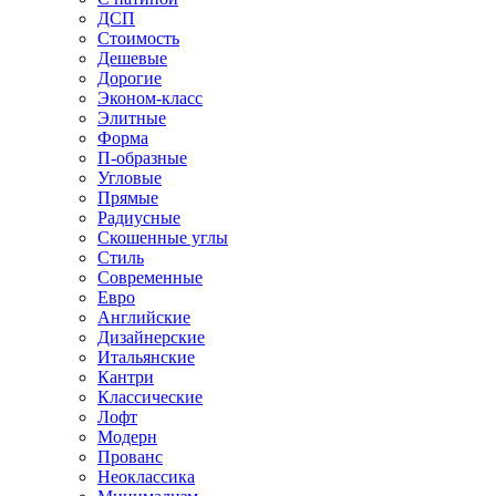
ДСП
Стоимость
Дешевые
Дорогие
Эконом-класс
Элитные
Форма
П-образные
Угловые
Прямые
Радиусные
Скошенные углы
Стиль
Современные
Евро
Английские
Дизайнерские
Итальянские
Кантри
Классические
Лофт
Модерн
Прованс
Неоклассика