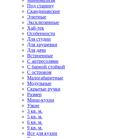
Минимализм
Под старину
Скандинавские
Элитные
Эксклюзивные
Хай-тек
Особенности
Для студии
Для хрущевки
Для дачи
Встроенные
С антресолями
С барной стойкой
С островом
Малогабаритные
Модульные
Скрытые ручки
Размер
Мини-кухни
Узкие
3 кв. м.
5 кв. м.
6 кв. м.
9 кв. м.
Все для кухни