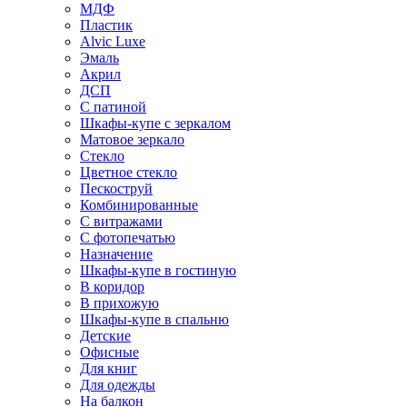
МДФ
Пластик
Alvic Luxe
Эмаль
Акрил
ДСП
С патиной
Шкафы-купе с зеркалом
Матовое зеркало
Стекло
Цветное стекло
Пескоструй
Комбинированные
С витражами
С фотопечатью
Назначение
Шкафы-купе в гостиную
В коридор
В прихожую
Шкафы-купе в спальню
Детские
Офисные
Для книг
Для одежды
На балкон