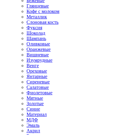
Бежевые
Глянцевые
Кофе с молоком
Металлик
Слоновая кость
Фуксия
Шоколад
Шампань
Оливковые
Оранжевые
Вишневые
Изумрудные
Венге
Ореховые
Янтарные
Сиреневые
Салатовые
Фиолетовые
Мятные
Золотые
Синие
Материал
МДФ
Эмаль
Акрил