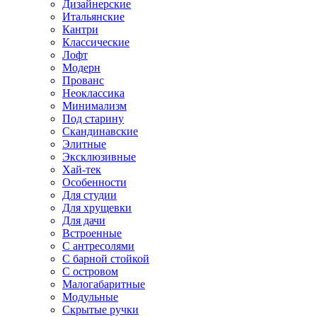
Дизайнерские
Итальянские
Кантри
Классические
Лофт
Модерн
Прованс
Неоклассика
Минимализм
Под старину
Скандинавские
Элитные
Эксклюзивные
Хай-тек
Особенности
Для студии
Для хрущевки
Для дачи
Встроенные
С антресолями
С барной стойкой
С островом
Малогабаритные
Модульные
Скрытые ручки