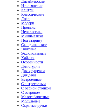
Дизайнерские
Итальянские
Кантри
Классические
Лофт
Модерн
Прованс
Неоклассика
Минимализм
Под старину
Скандинавские
Элитные
Эксклюзивные
Хай-тек
Особенности
Для студии
Для хрущевки
Для дачи
Встроенные
С антресолями
С барной стойкой
С островом
Малогабаритные
Модульные
Скрытые ручки