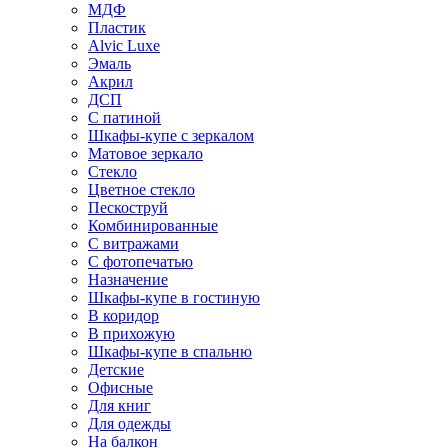
МДФ
Пластик
Alvic Luxe
Эмаль
Акрил
ДСП
С патиной
Шкафы-купе с зеркалом
Матовое зеркало
Стекло
Цветное стекло
Пескоструй
Комбинированные
С витражами
С фотопечатью
Назначение
Шкафы-купе в гостиную
В коридор
В прихожую
Шкафы-купе в спальню
Детские
Офисные
Для книг
Для одежды
На балкон