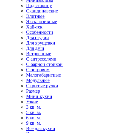
Минимализм
Под старину
Скандинавские
Элитные
Эксклюзивные
Хай-тек
Особенности
Для студии
Для хрущевки
Для дачи
Встроенные
С антресолями
С барной стойкой
С островом
Малогабаритные
Модульные
Скрытые ручки
Размер
Мини-кухни
Узкие
3 кв. м.
5 кв. м.
6 кв. м.
9 кв. м.
Все для кухни