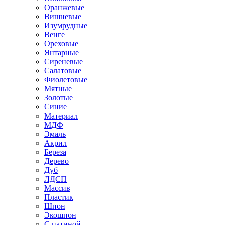
Оранжевые
Вишневые
Изумрудные
Венге
Ореховые
Янтарные
Сиреневые
Салатовые
Фиолетовые
Мятные
Золотые
Синие
Материал
МДФ
Эмаль
Акрил
Береза
Дерево
Дуб
ЛДСП
Массив
Пластик
Шпон
Экошпон
С патиной