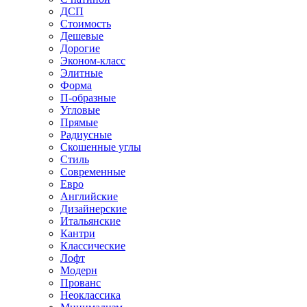
ДСП
Стоимость
Дешевые
Дорогие
Эконом-класс
Элитные
Форма
П-образные
Угловые
Прямые
Радиусные
Скошенные углы
Стиль
Современные
Евро
Английские
Дизайнерские
Итальянские
Кантри
Классические
Лофт
Модерн
Прованс
Неоклассика