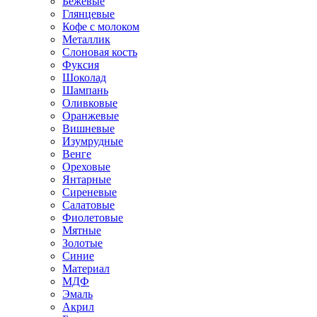
Бежевые
Глянцевые
Кофе с молоком
Металлик
Слоновая кость
Фуксия
Шоколад
Шампань
Оливковые
Оранжевые
Вишневые
Изумрудные
Венге
Ореховые
Янтарные
Сиреневые
Салатовые
Фиолетовые
Мятные
Золотые
Синие
Материал
МДФ
Эмаль
Акрил