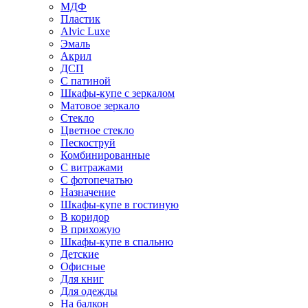
МДФ
Пластик
Alvic Luxe
Эмаль
Акрил
ДСП
С патиной
Шкафы-купе с зеркалом
Матовое зеркало
Стекло
Цветное стекло
Пескоструй
Комбинированные
С витражами
С фотопечатью
Назначение
Шкафы-купе в гостиную
В коридор
В прихожую
Шкафы-купе в спальню
Детские
Офисные
Для книг
Для одежды
На балкон