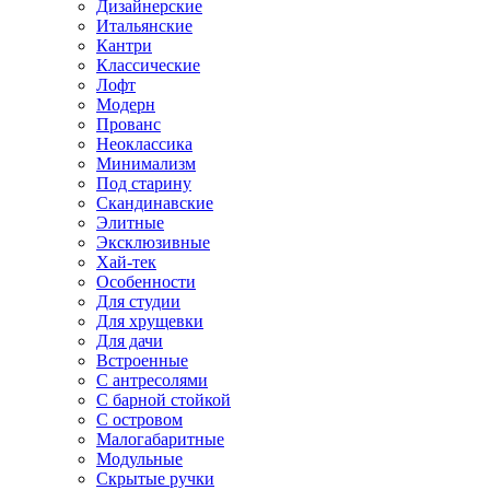
Дизайнерские
Итальянские
Кантри
Классические
Лофт
Модерн
Прованс
Неоклассика
Минимализм
Под старину
Скандинавские
Элитные
Эксклюзивные
Хай-тек
Особенности
Для студии
Для хрущевки
Для дачи
Встроенные
С антресолями
С барной стойкой
С островом
Малогабаритные
Модульные
Скрытые ручки