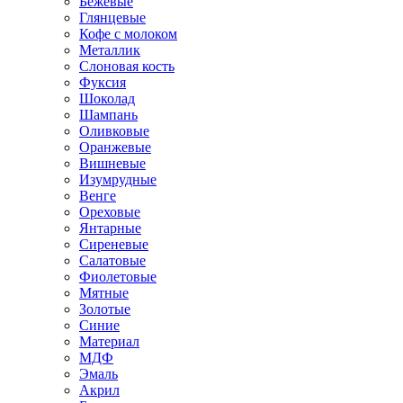
Бежевые
Глянцевые
Кофе с молоком
Металлик
Слоновая кость
Фуксия
Шоколад
Шампань
Оливковые
Оранжевые
Вишневые
Изумрудные
Венге
Ореховые
Янтарные
Сиреневые
Салатовые
Фиолетовые
Мятные
Золотые
Синие
Материал
МДФ
Эмаль
Акрил