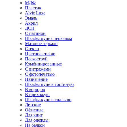
МДФ
Пластик
Alvic Luxe
Эмаль
Акрил
ДСП
С патиной
Шкафы-купе с зеркалом
Матовое зеркало
Стекло
Цветное стекло
Пескоструй
Комбинированные
С витражами
С фотопечатью
Назначение
Шкафы-купе в гостиную
В коридор
В прихожую
Шкафы-купе в спальню
Детские
Офисные
Для книг
Для одежды
На балкон