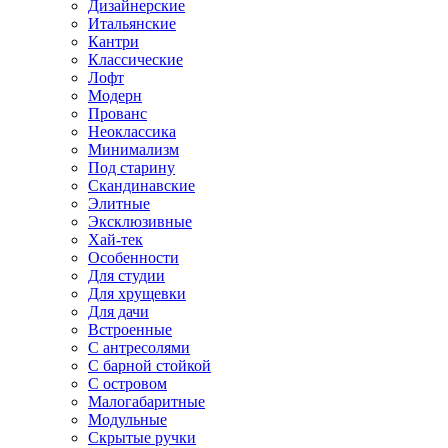
Дизайнерские
Итальянские
Кантри
Классические
Лофт
Модерн
Прованс
Неоклассика
Минимализм
Под старину
Скандинавские
Элитные
Эксклюзивные
Хай-тек
Особенности
Для студии
Для хрущевки
Для дачи
Встроенные
С антресолями
С барной стойкой
С островом
Малогабаритные
Модульные
Скрытые ручки