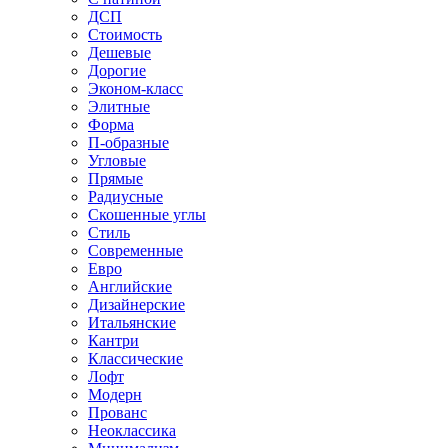
ДСП
Стоимость
Дешевые
Дорогие
Эконом-класс
Элитные
Форма
П-образные
Угловые
Прямые
Радиусные
Скошенные углы
Стиль
Современные
Евро
Английские
Дизайнерские
Итальянские
Кантри
Классические
Лофт
Модерн
Прованс
Неоклассика