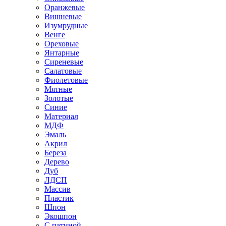
Оранжевые
Вишневые
Изумрудные
Венге
Ореховые
Янтарные
Сиреневые
Салатовые
Фиолетовые
Мятные
Золотые
Синие
Материал
МДФ
Эмаль
Акрил
Береза
Дерево
Дуб
ЛДСП
Массив
Пластик
Шпон
Экошпон
С патиной