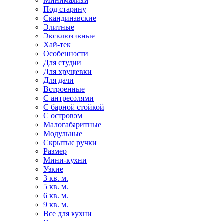
Минимализм
Под старину
Скандинавские
Элитные
Эксклюзивные
Хай-тек
Особенности
Для студии
Для хрущевки
Для дачи
Встроенные
С антресолями
С барной стойкой
С островом
Малогабаритные
Модульные
Скрытые ручки
Размер
Мини-кухни
Узкие
3 кв. м.
5 кв. м.
6 кв. м.
9 кв. м.
Все для кухни