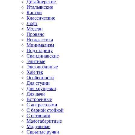
Дизайнерские
Итальянские
Кантри
Классические
Лофт
Модерн
Прованс
Неоклассика
Минимализм
Под старину
Скандинавские
Элитные
Эксклюзивные
Хай-тек
Особенности
Для студии
Для хрущевки
Для дачи
Встроенные
С антресолями
С барной стойкой
С островом
Малогабаритные
Модульные
Скрытые ручки