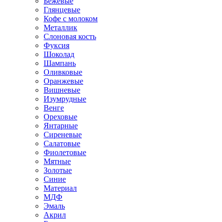
Бежевые
Глянцевые
Кофе с молоком
Металлик
Слоновая кость
Фуксия
Шоколад
Шампань
Оливковые
Оранжевые
Вишневые
Изумрудные
Венге
Ореховые
Янтарные
Сиреневые
Салатовые
Фиолетовые
Мятные
Золотые
Синие
Материал
МДФ
Эмаль
Акрил