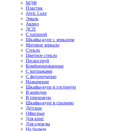
МДФ
Пластик
Alvic Luxe
Эмаль
Акрил
ДСП
С патиной
Шкафы-купе с зеркалом
Матовое зеркало
Стекло
Цветное стекло
Пескоструй
Комбинированные
С витражами
С фотопечатью
Назначение
Шкафы-купе в гостиную
В коридор
В прихожую
Шкафы-купе в спальню
Детские
Офисные
Для книг
Для одежды
На балкон