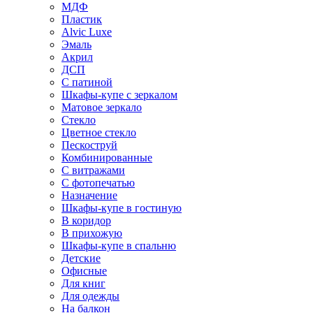
МДФ
Пластик
Alvic Luxe
Эмаль
Акрил
ДСП
С патиной
Шкафы-купе с зеркалом
Матовое зеркало
Стекло
Цветное стекло
Пескоструй
Комбинированные
С витражами
С фотопечатью
Назначение
Шкафы-купе в гостиную
В коридор
В прихожую
Шкафы-купе в спальню
Детские
Офисные
Для книг
Для одежды
На балкон