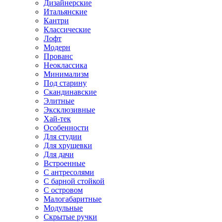
Дизайнерские
Итальянские
Кантри
Классические
Лофт
Модерн
Прованс
Неоклассика
Минимализм
Под старину
Скандинавские
Элитные
Эксклюзивные
Хай-тек
Особенности
Для студии
Для хрущевки
Для дачи
Встроенные
С антресолями
С барной стойкой
С островом
Малогабаритные
Модульные
Скрытые ручки