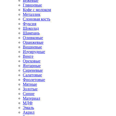
Бежевые
Глянцевые
Кофе с молоком
Металлик
Слоновая кость
Фуксия
Шоколад
Шампань
Оливковые
Оранжевые
Вишневые
Изумрудные
Венге
Ореховые
Янтарные
Сиреневые
Салатовые
Фиолетовые
Мятные
Золотые
Синие
Материал
МДФ
Эмаль
Акрил