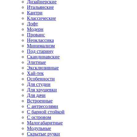
Дизайнерские
Итальянские
Кантри
Классические
Лофт
Модерн
Прованс
Неоклассика
Минимализм
Под старину
Скандинавские
Элитные
Эксклюзивные
Хай-тек
Особенности
Для студии
Для хрущевки
Для дачи
Встроенные
С антресолями
С барной стойкой
С островом
Малогабаритные
Модульные
Скрытые ручки