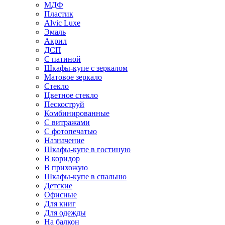
МДФ
Пластик
Alvic Luxe
Эмаль
Акрил
ДСП
С патиной
Шкафы-купе с зеркалом
Матовое зеркало
Стекло
Цветное стекло
Пескоструй
Комбинированные
С витражами
С фотопечатью
Назначение
Шкафы-купе в гостиную
В коридор
В прихожую
Шкафы-купе в спальню
Детские
Офисные
Для книг
Для одежды
На балкон