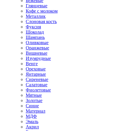
Бежевые
Глянцевые
Кофе с молоком
Металлик
Слоновая кость
Фуксия
Шоколад
Шампань
Оливковые
Оранжевые
Вишневые
Изумрудные
Венге
Ореховые
Янтарные
Сиреневые
Салатовые
Фиолетовые
Мятные
Золотые
Синие
Материал
МДФ
Эмаль
Акрил