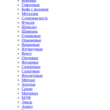
Бежевые
Глянцевые
Кофе с молоком
Металлик
Слоновая кость
Фуксия
Шоколад
Шампань
Оливковые
Оранжевые
Вишневые
Изумрудные
Венге
Ореховые
Янтарные
Сиреневые
Салатовые
Фиолетовые
Мятные
Золотые
Синие
Материал
МДФ
Эмаль
Акрил