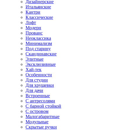
Дизайнерские
Итальянские
Кантри
Классические
Лофт
Модерн
Прованс
Неоклассика
Минимализм
Под старину
Скандинавские
Элитные
Эксклюзивные
Хай-тек
Особенности
Для студии
Для хрущевки
Для дачи
Встроенные
С антресолями
С барной стойкой
С островом
Малогабаритные
Модульные
Скрытые ручки