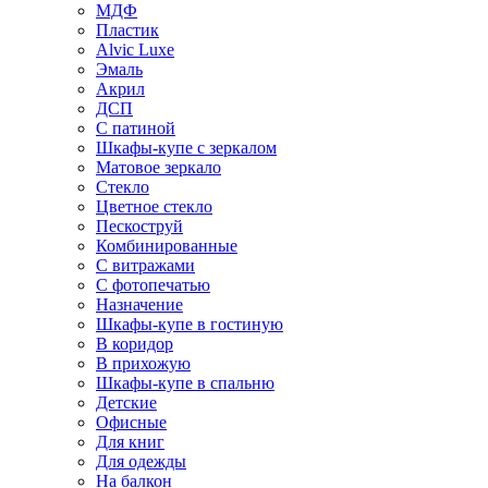
МДФ
Пластик
Alvic Luxe
Эмаль
Акрил
ДСП
С патиной
Шкафы-купе с зеркалом
Матовое зеркало
Стекло
Цветное стекло
Пескоструй
Комбинированные
С витражами
С фотопечатью
Назначение
Шкафы-купе в гостиную
В коридор
В прихожую
Шкафы-купе в спальню
Детские
Офисные
Для книг
Для одежды
На балкон