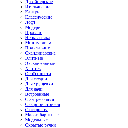
Дизайнерские
Итальянские
Кантри
Классические
Лофт
Модерн
Прованс
Неоклассика
Минимализм
Под старину
Скандинавские
Элитные
Эксклюзивные
Хай-тек
Особенности
Для студии
Для хрущевки
Для дачи
Встроенные
С антресолями
С барной стойкой
С островом
Малогабаритные
Модульные
Скрытые ручки