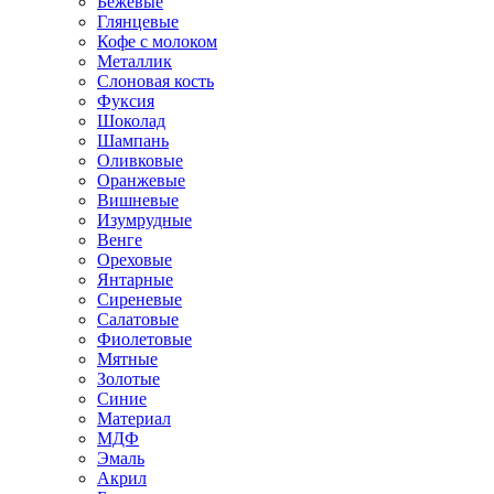
Бежевые
Глянцевые
Кофе с молоком
Металлик
Слоновая кость
Фуксия
Шоколад
Шампань
Оливковые
Оранжевые
Вишневые
Изумрудные
Венге
Ореховые
Янтарные
Сиреневые
Салатовые
Фиолетовые
Мятные
Золотые
Синие
Материал
МДФ
Эмаль
Акрил