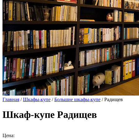
Главная
/
Шкафы-купе
/
Большие шкафы-купе
/ Радищев
Шкаф-купе Радищев
Цена: