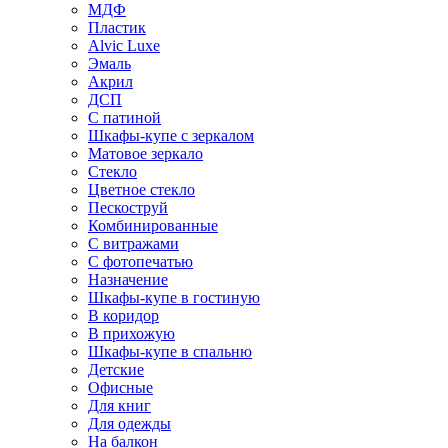
МДФ
Пластик
Alvic Luxe
Эмаль
Акрил
ДСП
С патиной
Шкафы-купе с зеркалом
Матовое зеркало
Стекло
Цветное стекло
Пескоструй
Комбинированные
С витражами
С фотопечатью
Назначение
Шкафы-купе в гостиную
В коридор
В прихожую
Шкафы-купе в спальню
Детские
Офисные
Для книг
Для одежды
На балкон