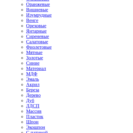
Оранжевые
Вишневые
Изумрудные
Венге
Ореховые
Янтарные
Сиреневые
Салатовые
Фиолетовые
Мятные
Золотые
Синие
Материал
МДФ
Эмаль
Акрил
Береза
Дерево
Дуб
ЛДСП
Массив
Пластик
Шпон
Экошпон
С патиной