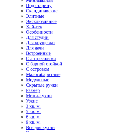
Минимализм
Под старину
Скандинавские
Элитные
Эксклюзивные
Хай-тек
Особенности
Для студии
Для хрущевки
Для дачи
Встроенные
С антресолями
С барной стойкой
С островом
Малогабаритные
Модульные
Скрытые ручки
Размер
Мини-кухни
Узкие
3 кв. м.
5 кв. м.
6 кв. м.
9 кв. м.
Все для кухни