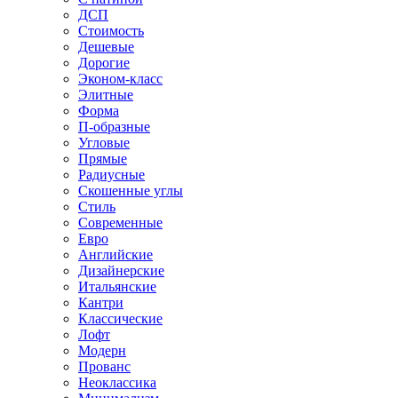
ДСП
Стоимость
Дешевые
Дорогие
Эконом-класс
Элитные
Форма
П-образные
Угловые
Прямые
Радиусные
Скошенные углы
Стиль
Современные
Евро
Английские
Дизайнерские
Итальянские
Кантри
Классические
Лофт
Модерн
Прованс
Неоклассика