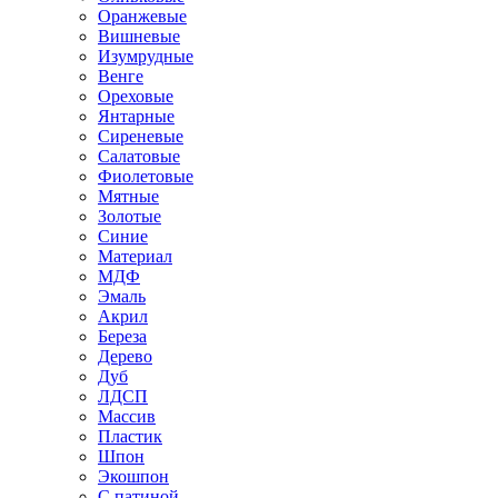
Оранжевые
Вишневые
Изумрудные
Венге
Ореховые
Янтарные
Сиреневые
Салатовые
Фиолетовые
Мятные
Золотые
Синие
Материал
МДФ
Эмаль
Акрил
Береза
Дерево
Дуб
ЛДСП
Массив
Пластик
Шпон
Экошпон
С патиной