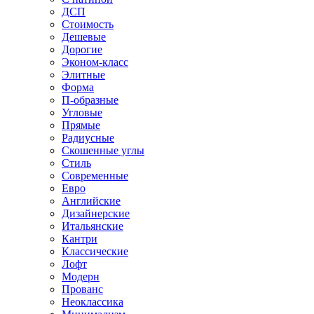
ДСП
Стоимость
Дешевые
Дорогие
Эконом-класс
Элитные
Форма
П-образные
Угловые
Прямые
Радиусные
Скошенные углы
Стиль
Современные
Евро
Английские
Дизайнерские
Итальянские
Кантри
Классические
Лофт
Модерн
Прованс
Неоклассика