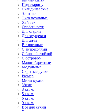
Минимализм
Под старину
Скандинавские
Элитные
Эксклюзивные
Хай-тек
Особенности
Для студии
Для хрущевки
Для дачи
Встроенные
С антресолями
С барной стойкой
С островом
Малогабаритные
Модульные
Скрытые ручки
Размер
Мини-кухни
Узкие
3 кв. м.
5 кв. м.
6 кв. м.
9 кв. м.
Все для кухни