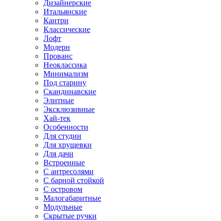
Дизайнерские
Итальянские
Кантри
Классические
Лофт
Модерн
Прованс
Неоклассика
Минимализм
Под старину
Скандинавские
Элитные
Эксклюзивные
Хай-тек
Особенности
Для студии
Для хрущевки
Для дачи
Встроенные
С антресолями
С барной стойкой
С островом
Малогабаритные
Модульные
Скрытые ручки