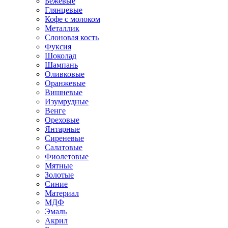
Бежевые
Глянцевые
Кофе с молоком
Металлик
Слоновая кость
Фуксия
Шоколад
Шампань
Оливковые
Оранжевые
Вишневые
Изумрудные
Венге
Ореховые
Янтарные
Сиреневые
Салатовые
Фиолетовые
Мятные
Золотые
Синие
Материал
МДФ
Эмаль
Акрил