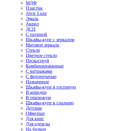
МДФ
Пластик
Alvic Luxe
Эмаль
Акрил
ДСП
С патиной
Шкафы-купе с зеркалом
Матовое зеркало
Стекло
Цветное стекло
Пескоструй
Комбинированные
С витражами
С фотопечатью
Назначение
Шкафы-купе в гостиную
В коридор
В прихожую
Шкафы-купе в спальню
Детские
Офисные
Для книг
Для одежды
На балкон