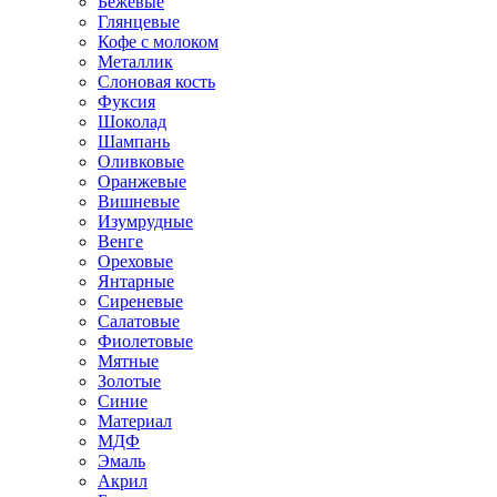
Бежевые
Глянцевые
Кофе с молоком
Металлик
Слоновая кость
Фуксия
Шоколад
Шампань
Оливковые
Оранжевые
Вишневые
Изумрудные
Венге
Ореховые
Янтарные
Сиреневые
Салатовые
Фиолетовые
Мятные
Золотые
Синие
Материал
МДФ
Эмаль
Акрил