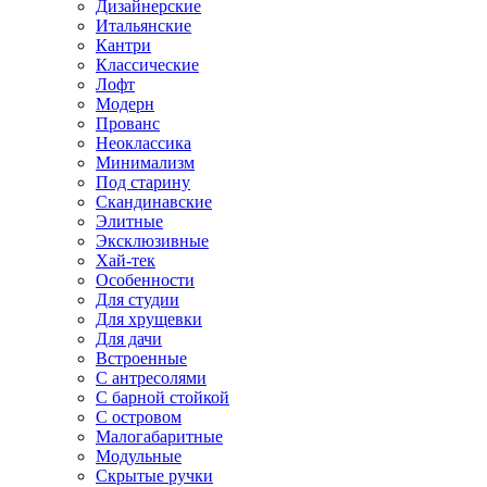
Дизайнерские
Итальянские
Кантри
Классические
Лофт
Модерн
Прованс
Неоклассика
Минимализм
Под старину
Скандинавские
Элитные
Эксклюзивные
Хай-тек
Особенности
Для студии
Для хрущевки
Для дачи
Встроенные
С антресолями
С барной стойкой
С островом
Малогабаритные
Модульные
Скрытые ручки