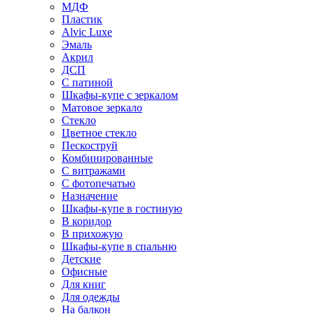
МДФ
Пластик
Alvic Luxe
Эмаль
Акрил
ДСП
С патиной
Шкафы-купе с зеркалом
Матовое зеркало
Стекло
Цветное стекло
Пескоструй
Комбинированные
С витражами
С фотопечатью
Назначение
Шкафы-купе в гостиную
В коридор
В прихожую
Шкафы-купе в спальню
Детские
Офисные
Для книг
Для одежды
На балкон