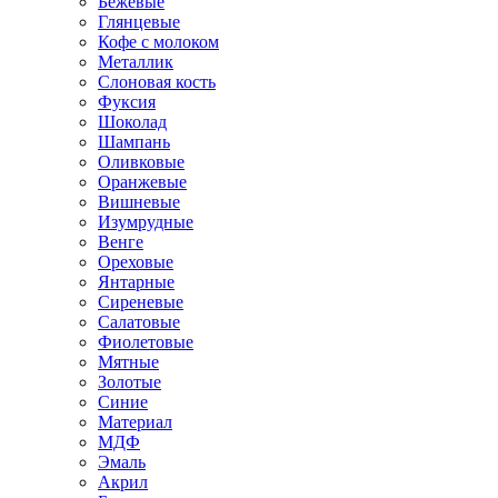
Бежевые
Глянцевые
Кофе с молоком
Металлик
Слоновая кость
Фуксия
Шоколад
Шампань
Оливковые
Оранжевые
Вишневые
Изумрудные
Венге
Ореховые
Янтарные
Сиреневые
Салатовые
Фиолетовые
Мятные
Золотые
Синие
Материал
МДФ
Эмаль
Акрил