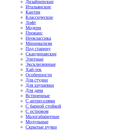
Дизайнерские
Итальянские
Кантри
Классические
Лофт
Модерн
Прованс
Неоклассика
Минимализм
Под старину
Скандинавские
Элитные
Эксклюзивные
Хай-тек
Особенности
Для студии
Для хрущевки
Для дачи
Встроенные
С антресолями
С барной стойкой
С островом
Малогабаритные
Модульные
Скрытые ручки