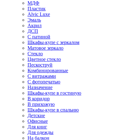
МДФ
Пластик
Alvic Luxe
Эмаль
Акрил
ДСП
С патиной
Шкафы-купе с зеркалом
Матовое зеркало
Стекло
Цветное стекло
Пескоструй
Комбинированные
С витражами
С фотопечатью
Назначение
Шкафы-купе в гостиную
В коридор
В прихожую
Шкафы-купе в спальню
Детские
Офисные
Для книг
Для одежды
На балкон