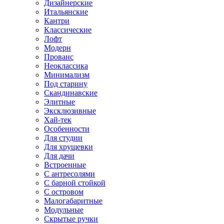
Дизайнерские
Итальянские
Кантри
Классические
Лофт
Модерн
Прованс
Неоклассика
Минимализм
Под старину
Скандинавские
Элитные
Эксклюзивные
Хай-тек
Особенности
Для студии
Для хрущевки
Для дачи
Встроенные
С антресолями
С барной стойкой
С островом
Малогабаритные
Модульные
Скрытые ручки