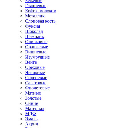
Бежевые
Глянцевые
Кофе с молоком
Металлик
Слоновая кость
Фуксия
Шоколад
Шампань
Оливковые
Оранжевые
Вишневые
Изумрудные
Венге
Ореховые
Янтарные
Сиреневые
Салатовые
Фиолетовые
Мятные
Золотые
Синие
Материал
МДФ
Эмаль
Акрил