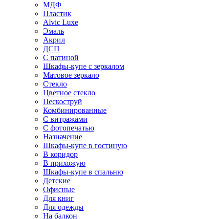
МДФ
Пластик
Alvic Luxe
Эмаль
Акрил
ДСП
С патиной
Шкафы-купе с зеркалом
Матовое зеркало
Стекло
Цветное стекло
Пескоструй
Комбинированные
С витражами
С фотопечатью
Назначение
Шкафы-купе в гостиную
В коридор
В прихожую
Шкафы-купе в спальню
Детские
Офисные
Для книг
Для одежды
На балкон