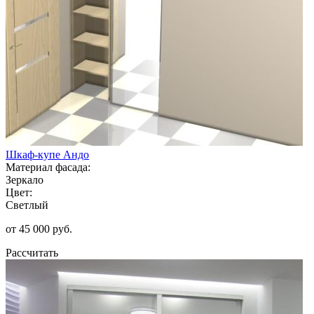
Шкаф-купе Андо
Материал фасада:
Зеркало
Цвет:
Светлый
от 45 000 руб.
Рассчитать