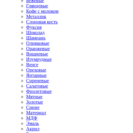
Бежевые
Глянцевые
Кофе с молоком
Металлик
Слоновая кость
Фуксия
Шоколад
Шампань
Оливковые
Оранжевые
Вишневые
Изумрудные
Венге
Ореховые
Янтарные
Сиреневые
Салатовые
Фиолетовые
Мятные
Золотые
Синие
Материал
МДФ
Эмаль
Акрил