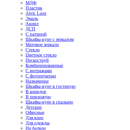
МДФ
Пластик
Alvic Luxe
Эмаль
Акрил
ДСП
С патиной
Шкафы-купе с зеркалом
Матовое зеркало
Стекло
Цветное стекло
Пескоструй
Комбинированные
С витражами
С фотопечатью
Назначение
Шкафы-купе в гостиную
В коридор
В прихожую
Шкафы-купе в спальню
Детские
Офисные
Для книг
Для одежды
На балкон