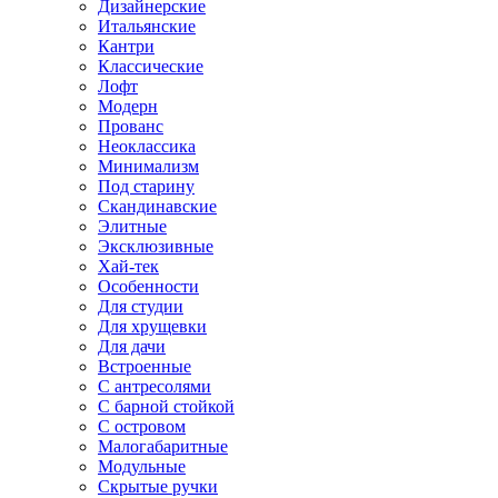
Дизайнерские
Итальянские
Кантри
Классические
Лофт
Модерн
Прованс
Неоклассика
Минимализм
Под старину
Скандинавские
Элитные
Эксклюзивные
Хай-тек
Особенности
Для студии
Для хрущевки
Для дачи
Встроенные
С антресолями
С барной стойкой
С островом
Малогабаритные
Модульные
Скрытые ручки