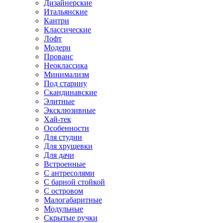
Дизайнерские
Итальянские
Кантри
Классические
Лофт
Модерн
Прованс
Неоклассика
Минимализм
Под старину
Скандинавские
Элитные
Эксклюзивные
Хай-тек
Особенности
Для студии
Для хрущевки
Для дачи
Встроенные
С антресолями
С барной стойкой
С островом
Малогабаритные
Модульные
Скрытые ручки