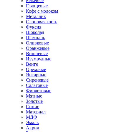
Бежевые
Глянцевые
Кофе с молоком
Металлик
Слоновая кость
Фуксия
Шоколад
Шампань
Оливковые
Оранжевые
Вишневые
Изумрудные
Венге
Ореховые
Янтарные
Сиреневые
Салатовые
Фиолетовые
Мятные
Золотые
Синие
Материал
МДФ
Эмаль
Акрил