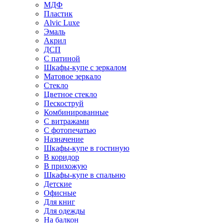
МДФ
Пластик
Alvic Luxe
Эмаль
Акрил
ДСП
С патиной
Шкафы-купе с зеркалом
Матовое зеркало
Стекло
Цветное стекло
Пескоструй
Комбинированные
С витражами
С фотопечатью
Назначение
Шкафы-купе в гостиную
В коридор
В прихожую
Шкафы-купе в спальню
Детские
Офисные
Для книг
Для одежды
На балкон