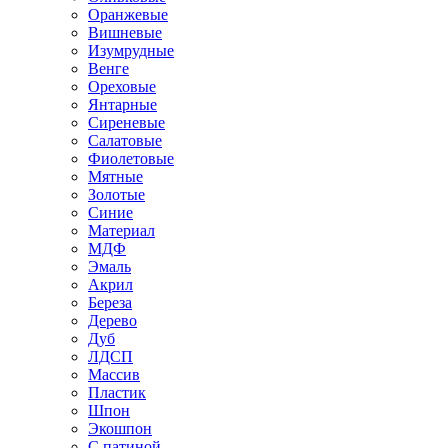
Оранжевые
Вишневые
Изумрудные
Венге
Ореховые
Янтарные
Сиреневые
Салатовые
Фиолетовые
Мятные
Золотые
Синие
Материал
МДФ
Эмаль
Акрил
Береза
Дерево
Дуб
ЛДСП
Массив
Пластик
Шпон
Экошпон
С патиной