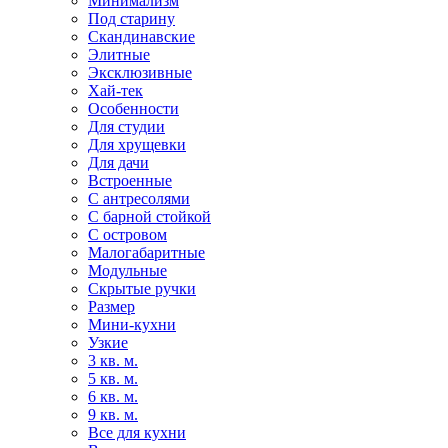
Минимализм
Под старину
Скандинавские
Элитные
Эксклюзивные
Хай-тек
Особенности
Для студии
Для хрущевки
Для дачи
Встроенные
С антресолями
С барной стойкой
С островом
Малогабаритные
Модульные
Скрытые ручки
Размер
Мини-кухни
Узкие
3 кв. м.
5 кв. м.
6 кв. м.
9 кв. м.
Все для кухни