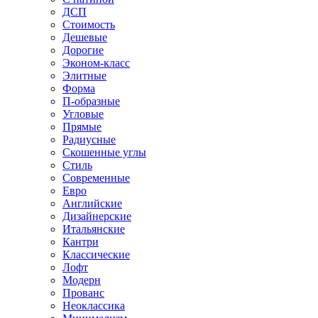
ДСП
Стоимость
Дешевые
Дорогие
Эконом-класс
Элитные
Форма
П-образные
Угловые
Прямые
Радиусные
Скошенные углы
Стиль
Современные
Евро
Английские
Дизайнерские
Итальянские
Кантри
Классические
Лофт
Модерн
Прованс
Неоклассика