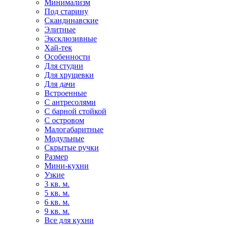
Минимализм
Под старину
Скандинавские
Элитные
Эксклюзивные
Хай-тек
Особенности
Для студии
Для хрущевки
Для дачи
Встроенные
С антресолями
С барной стойкой
С островом
Малогабаритные
Модульные
Скрытые ручки
Размер
Мини-кухни
Узкие
3 кв. м.
5 кв. м.
6 кв. м.
9 кв. м.
Все для кухни