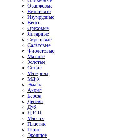
Оливковые
Оранжевые
Вишневые
Изумрудные
Венге
Ореховые
Янтарные
Сиреневые
Салатовые
Фиолетовые
Мятные
Золотые
Синие
Материал
МДФ
Эмаль
Акрил
Береза
Дерево
Дуб
ЛДСП
Массив
Пластик
Шпон
Экошпон