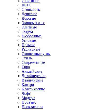
С патиной
ДСП
Стоимость
Дешевые
Дорогие
Эконом-класс
Элитные
Форма
П-образные
Угловые
Прямые
Радиусные
Скошенные углы
Стиль
Современные
Евро
Английские
Дизайнерские
Итальянские
Кантри
Классические
Лофт
Модерн
Прованс
Неоклассика